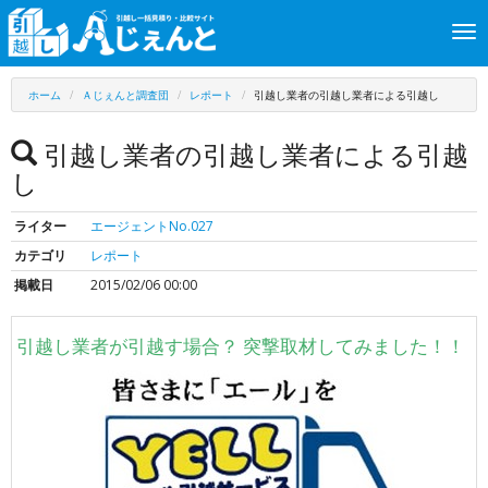
引
Tog
nav
越し料金一括見積り・
ホーム
Ａじぇんと調査団
レポート
引越し業者の引越し業者による引越し
比較サイト 引越しＡ
引越し業者の引越し業者による引越
し
じぇんと
ライター
エージェントNo.027
カテゴリ
レポート
掲載日
2015/02/06 00:00
引越し業者が引越す場合？ 突撃取材してみました！！