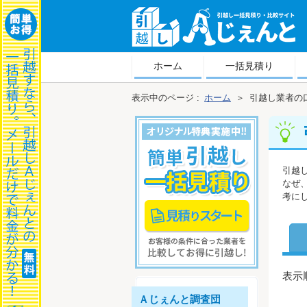
越しＡじぇんと
ホーム
一括見積り
表示中のページ :
ホーム
＞
引越し業者の
引越
なぜ
考に
表示順
Ａじぇんと調査団