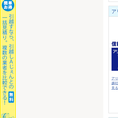
ア
ア
越
見