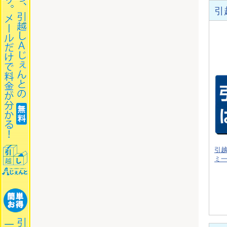
引
引
ミ