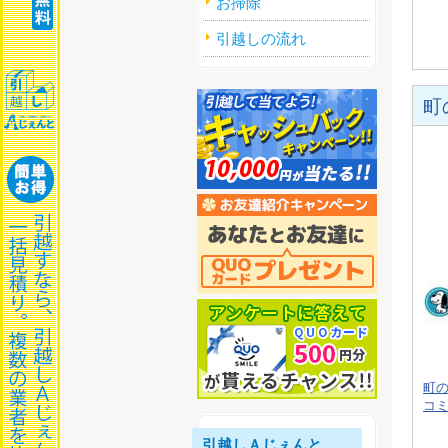
お掃除
引越しの流れ
町
町
コ
引越しＡじぇんと