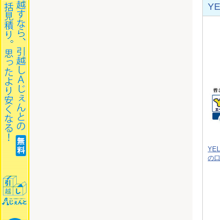
Y
YE
の