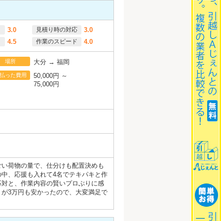
3.0
見積り時の対応
3.0
4.5
作業のスピード
4.0
場所
大分 → 福岡
払った費用
50,000円 ～
75,000円
ごい荷物の量で、仕分けも配置決めも
中、応援も入れて4名でテキパキと作
応対と、作業内容の賢いプロぶりに感
が3万円も安かったので、大変満足で