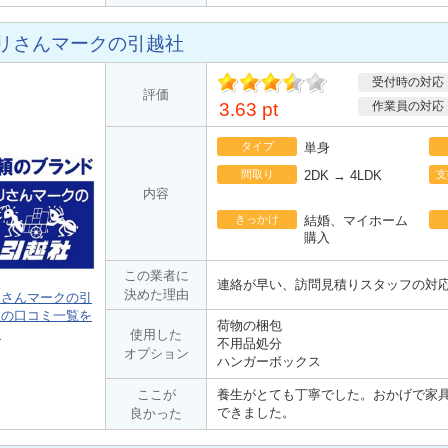
リさんマークの引越社
受付時の対応
ポ
評価
イント
3.63 pt
作業員の対応
タイプ
単身
間取り
2DK → 4LDK
支
内容
きっかけ
結婚、マイホーム
購入
この業者に
連絡が早い、訪問見積りスタッフの対
決めた理由
リさんマークの引
社の口コミ一覧を
荷物の梱包
る
使用した
不用品処分
オプション
ハンガーボックス
ここが
養生がとても丁寧でした。おかげで家
できました。
良かった