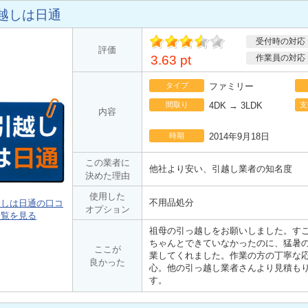
越しは日通
受付時の対応
ポ
評価
イント
3.63 pt
作業員の対応
タイプ
ファミリー
間取り
4DK → 3LDK
支
内容
時期
2014年9月18日
この業者に
他社より安い、引越し業者の知名度
決めた理由
使用した
不用品処分
越しは日通の口コ
オプション
一覧を見る
祖母の引っ越しをお願いしました。す
ちゃんとできていなかったのに、猛暑の
ここが
業してくれました。作業の方の丁寧な
良かった
心。他の引っ越し業者さんより見積もり
す。