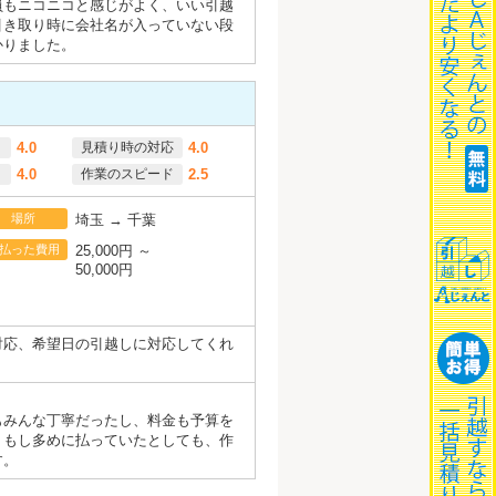
員もニコニコと感じがよく、いい引越
引き取り時に会社名が入っていない段
かりました。
4.0
見積り時の対応
4.0
4.0
作業のスピード
2.5
場所
埼玉 → 千葉
払った費用
25,000円 ～
50,000円
対応、希望日の引越しに対応してくれ
もみんな丁寧だったし、料金も予算を
。もし多めに払っていたとしても、作
す。