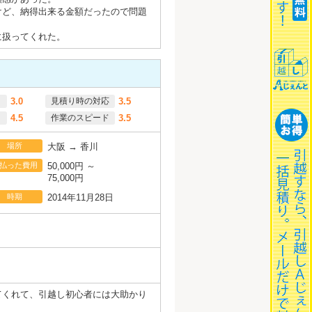
けど、納得出来る金額だったので問題
に扱ってくれた。
3.0
見積り時の対応
3.5
4.5
作業のスピード
3.5
場所
大阪 → 香川
払った費用
50,000円 ～
75,000円
時期
2014年11月28日
てくれて、引越し初心者には大助かり