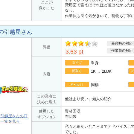
ここが
費用面で言えばそれほど差はなかった
良かった
なし。
作業員も良く気がきいて、荷物も丁寧
の引越屋さん
受付時の対応
ポ
評価
イント
3.63 pt
作業員の対応
タイプ
単身
間取り
1K → 2LDK
支
内容
きっかけ
同棲
この業者に
他社より安い、知人の紹介
決めた理由
使用した
資材回収
の引越屋さんの口
布団袋
オプション
ミ一覧を見る
色々と細かいところまでアドバイスし
でした。