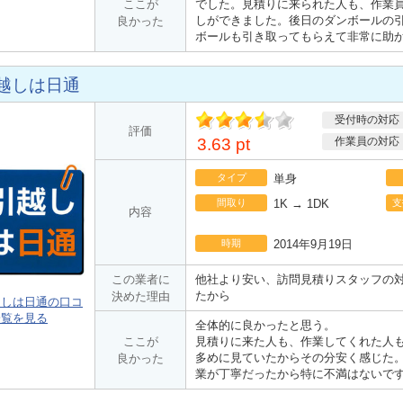
ここが
でした。見積りに来られた人も、作業
しができました。後日のダンボールの
良かった
ボールも引き取ってもらえて非常に助
越しは日通
受付時の対応
ポ
評価
イント
3.63 pt
作業員の対応
タイプ
単身
間取り
1K → 1DK
支
内容
時期
2014年9月19日
この業者に
他社より安い、訪問見積りスタッフの
たから
決めた理由
越しは日通の口コ
一覧を見る
全体的に良かったと思う。
ここが
見積りに来た人も、作業してくれた人
多めに見ていたからその分安く感じた
良かった
業が丁寧だったから特に不満はないで