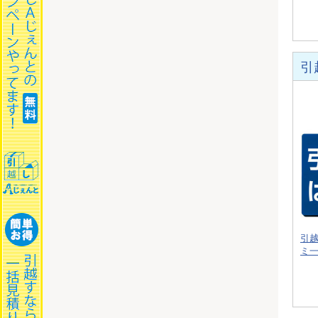
引
引
ミ