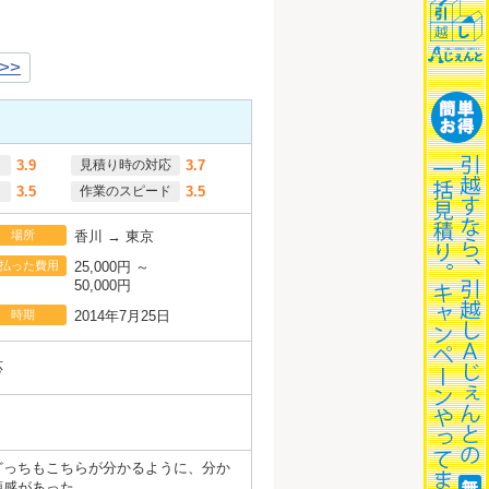
>>
3.9
見積り時の対応
3.7
3.5
作業のスピード
3.5
場所
香川 → 東京
払った費用
25,000円 ～
50,000円
時期
2014年7月25日
応
どっちもこちらが分かるように、分か
頼感があった。