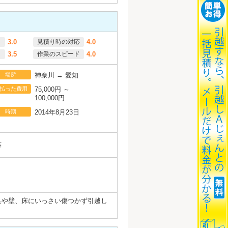
3.0
見積り時の対応
4.0
3.5
作業のスピード
4.0
場所
神奈川 → 愛知
払った費用
75,000円 ～
100,000円
時期
2014年8月23日
応
具や壁、床にいっさい傷つかず引越し