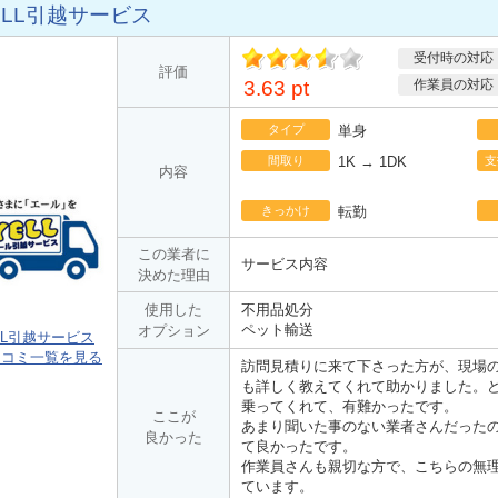
ELL引越サービス
受付時の対応
ポ
評価
イント
3.63 pt
作業員の対応
タイプ
単身
間取り
1K → 1DK
支
内容
きっかけ
転勤
この業者に
サービス内容
決めた理由
使用した
不用品処分
ペット輸送
オプション
LL引越サービス
口コミ一覧を見る
訪問見積りに来て下さった方が、現場
も詳しく教えてくれて助かりました。
乗ってくれて、有難かったです。
ここが
あまり聞いた事のない業者さんだった
良かった
て良かったです。
作業員さんも親切な方で、こちらの無
ています。