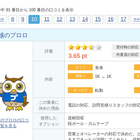
 件中 91 番目から 100 番目の口コミを表示
<<
8
9
10
11
12
13
14
15
16
17
>>
越のプロロ
受付時の対応
ポ
評価
イント
3.65 pt
作業員の対応
タイプ
単身
間取り
1K → 1K
支
内容
きっかけ
転勤
この業者に
電話の対応、訪問見積りスタッフの対
決めた理由
使用した
資材回収
越のプロロの口コ
段ボール・ガムテープ
オプション
一覧を見る
営業とオペレーターの対応で決めた。
るまできっちり説明してくれたし、信