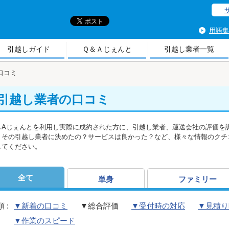
引
用語集
引越しガイド
Ｑ＆Ａじぇんと
引越し業者一覧
口コミ
引越し業者の口コミ
しAじぇんとを利用し実際に成約された方に、引越し業者、運送会社の評価を
、その引越し業者に決めたの？サービスは良かった？など、様々な情報のクチ
してください。
全て
単身
ファミリー
 :
▼新着の口コミ
▼総合評価
▼受付時の対応
▼見積り
▼作業のスピード