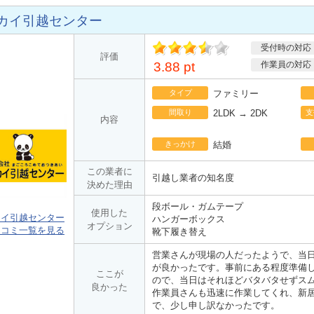
カイ引越センター
受付時の対応
ポ
評価
イント
3.88 pt
作業員の対応
タイプ
ファミリー
間取り
2LDK → 2DK
支
内容
きっかけ
結婚
この業者に
引越し業者の知名度
決めた理由
段ボール・ガムテープ
使用した
カイ引越センター
ハンガーボックス
オプション
口コミ一覧を見る
靴下履き替え
営業さんが現場の人だったようで、当
が良かったです。事前にある程度準備
ここが
ので、当日はそれほどバタバタせずス
良かった
作業員さんも迅速に作業してくれ、新
で、少し申し訳なかったです。