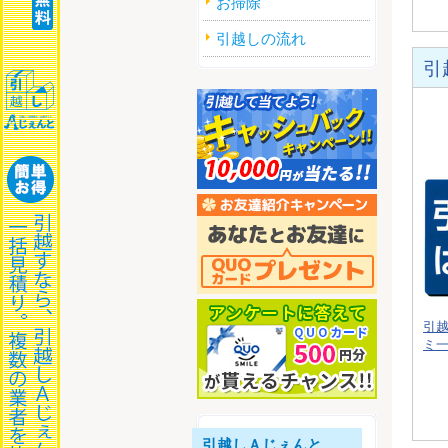
お掃除
引越しの流れ
引
引
ミ
引越しＡじぇんと