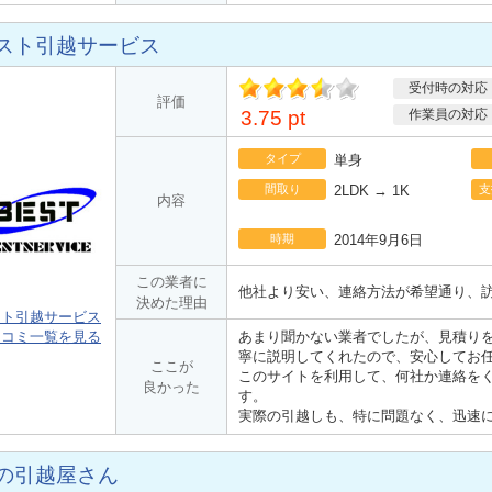
スト引越サービス
受付時の対応
ポ
評価
イント
3.75 pt
作業員の対応
タイプ
単身
間取り
2LDK → 1K
支
内容
時期
2014年9月6日
この業者に
他社より安い、連絡方法が希望通り、
決めた理由
スト引越サービス
口コミ一覧を見る
あまり聞かない業者でしたが、見積り
寧に説明してくれたので、安心してお
ここが
このサイトを利用して、何社か連絡を
良かった
す。
実際の引越しも、特に問題なく、迅速
の引越屋さん