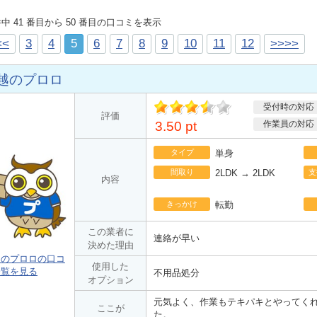
 件中 41 番目から 50 番目の口コミを表示
<<
3
4
5
6
7
8
9
10
11
12
>>>>
越のプロロ
受付時の対応
ポ
評価
イント
3.50 pt
作業員の対応
タイプ
単身
間取り
2LDK → 2LDK
支
内容
きっかけ
転勤
この業者に
連絡が早い
決めた理由
越のプロロの口コ
使用した
一覧を見る
不用品処分
オプション
元気よく、作業もテキパキとやってく
ここが
た。