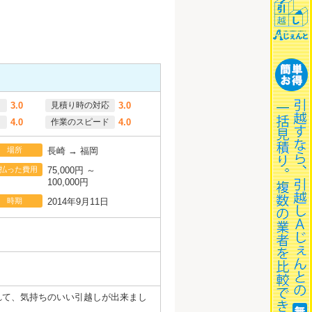
3.0
見積り時の対応
3.0
4.0
作業のスピード
4.0
場所
長崎 → 福岡
払った費用
75,000円 ～
100,000円
時期
2014年9月11日
れて、気持ちのいい引越しが出来まし