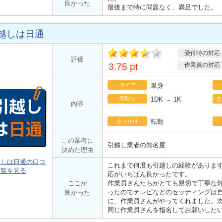
良かった
最後まで特に問題なく、満足でした。
越しは日通
受付時の対応
ポ
評価
イント
3.75 pt
作業員の対応
タイプ
単身
間取り
1DK → 1K
支
内容
きっかけ
転勤
この業者に
引越し業者の知名度
決めた理由
越しは日通の口コ
これまで何度も引越しの経験がありま
一覧を見る
応がいちばん良かったです。
ここが
作業員さんたちがとても親切で丁寧な
ったのでテレビなどのセッティングは
良かった
に、作業員さんがやってくれました。
同じ作業員さんを指名してお願いした