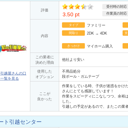
受付時の対応
ポ
評価
イント
3.50 pt
作業員の対応
タイプ
ファミリー
間取り
2DK → 4DK
支
内容
きっかけ
マイホーム購入
この業者に
他社より安い
決めた理由
使用した
不用品処分
の引越屋さんの口
段ボール・ガムテープ
オプション
ミ一覧を見る
作業をしている時、子供が迷惑をかけ
さんにとても感謝しています！
ここが
作業をスピーディにこなしつつ、余裕
良かった
した。
引越しの予定があるので、またこの業
ート引越センター