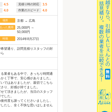
4.5
見積り時の対応
3.5
4.0
作業のスピード
4.0
場所
京都 → 広島
払った費用
25,000円 ～
50,000円
時期
2014年8月27日
が希望通り、訪問見積りスタッフの対
から
くる業者もある中で、きっちり時間通
らかく丁寧で、安心感がありました。
言いではありましたが、親切でこちら
ださり、好感が持てました。
ばせて頂きましたが、当日のスタッフ
解でした。
の後何度も謝ってくださいましたし、
でしたし、全く不快な思いはしません