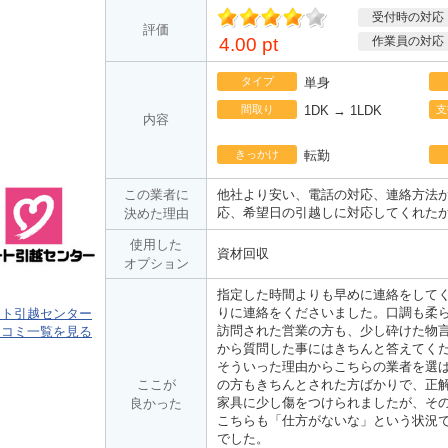
受付時の対応
ポ
評価
イント
4.00 pt
作業員の対応
タイプ
単身
間取り
1DK → 1LDK
支
内容
きっかけ
転勤
この業者に
他社より安い、電話の対応、連絡方法
応、希望日の引越しに対応してくれた
決めた理由
使用した
資材回収
オプション
指定した時間よりも早めに連絡をして
りに連絡をくださいました。口調も柔
ート引越センター
訪問された営業の方も、少し砕けた物
口コミ一覧を見る
から質問した事にはきちんと答えてく
そういった理由からこちらの業者を選
ここが
の方もきちんとされた方ばかりで、正
家具に少し傷をつけられましたが、そ
良かった
こちらも「仕方がないな」という状況
でした。