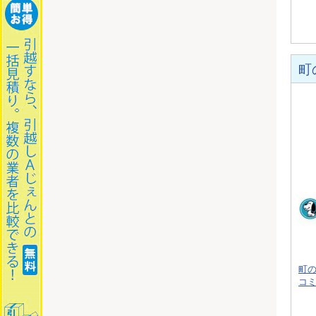
町
町
コ