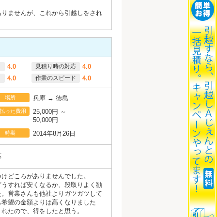
ありませんが、これから引越しをされ
。
4.0
見積り時の対応
4.0
4.0
作業のスピード
4.0
場所
兵庫 → 徳島
払った費用
25,000円 ～
50,000円
時期
2014年8月26日
応
つけどころがありませんでした。
どうすれば安くなるか、段取りよく勧
た。営業さんも他社よりガツガツして
も希望の金額よりは高くなりました
くれたので、得をしたと思う。