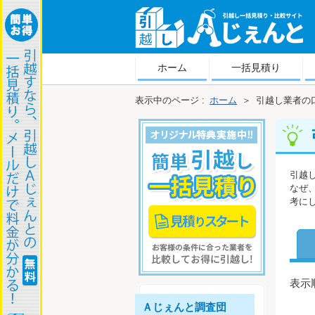
越しＡじぇんと
ホーム
一括見積り
表示中のページ :
ホーム
＞
引越し業者の
引越
なぜ
考に
表示順
Ａじぇんと調査団