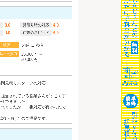
3.0
見積り時の対応
4.0
4.0
作業のスピード
4.0
場所
大阪 → 奈良
払った費用
25,000円 ～
50,000円
訪問見積りスタッフの対応
を担当されている営業さんがすごく丁
任せできました。
くれましたが、一番対応が良かったで
に対応頂けたので満足です。