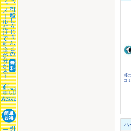
町
コ
ハ