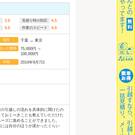
3.0
見積り時の対応
4.5
4.0
作業のスピード
4.0
場所
千葉 → 東京
払った費用
75,000円 ～
100,000円
時期
2014年9月7日
日の引越しの流れを具体的に聞けたの
しておくべきことも教えていただけた
ムーズに進めることができました。
居には自分のほうが遅かったぐらい