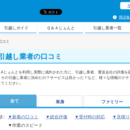
引
用語集
引越しガイド
Ｑ＆Ａじぇんと
引越し業者一覧
口コミ
引越し業者の口コミ
しAじぇんとを利用し実際に成約された方に、引越し業者、運送会社の評価を
、その引越し業者に決めたの？サービスは良かった？など、様々な情報のクチ
してください。
全て
単身
ファミリー
 :
▼新着の口コミ
▼総合評価
▼受付時の対応
▼見積り
▼作業のスピード