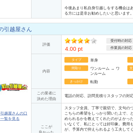
今後あまり私自身引越しをする機会は
る方には是非お勧めしたいと思います
の引越屋さん
受付時の対応
ポ
評価
イント
4.00 pt
作業員の対応
タイプ
単身
間取り
ワンルーム → ワ
支
内容
ンルーム
きっかけ
転勤
この業者に
電話の対応、訪問見積りスタッフの対
決めた理由
スタッフ全員、丁寧で親切で、文句の
の引越屋さんの口
こちらの希望をしっかり聞いた上で、
ミ一覧を見る
められるかを教えてくれたのがよかっ
いなくて、私にとっては好印象。費用
ここが
が、予算内で抑えられるよう工夫して
良かった