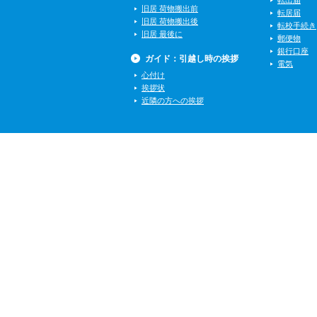
転出届
旧居 荷物搬出前
転居届
旧居 荷物搬出後
転校手続き
旧居 最後に
郵便物
銀行口座
ガイド：引越し時の挨拶
電気
心付け
挨拶状
近隣の方への挨拶