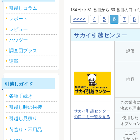
引越しコラム
134 件中 51 番目から 60 番目の口
レポート
<<<<
4
5
6
7
8
レビュー
サカイ引越センター
ハウツー
調査団プラス
評価
連載
内容
引越しガイド
各種手続き
この業者
引越し時の挨拶
決めた理
サカイ引越センター
の口コミ一覧を見る
使用した
引越し見積り
オプショ
荷造り・不用品
ここが
良かった