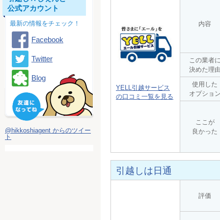
公式アカウント
最新の情報をチェック！
内容
Facebook
Twitter
この業者
決めた理
Blog
使用した
YELL引越サービス
オプショ
の口コミ一覧を見る
ここが
@hikkoshiagent からのツイー
良かった
ト
引越しは日通
評価