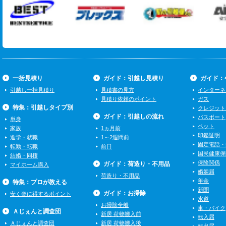
一括見積り
ガイド：引越し見積り
ガイド：
引越し一括見積り
見積書の見方
インターネ
見積り依頼のポイント
ガス
特集：引越しタイプ別
クレジット
ガイド：引越しの流れ
パスポート
単身
ペット
家族
1ヵ月前
印鑑証明
進学・就職
1～2週間前
固定電話・
転勤・転職
前日
国民健康保
結婚・同棲
保険関係
ガイド：荷造り・不用品
マイホーム購入
婚姻届
荷造り・不用品
年金
特集：プロが教える
新聞
ガイド：お掃除
安く楽に得するポイント
水道
お掃除全般
車・バイク
Ａじぇんと調査団
新居 荷物搬入前
転入届
Ａじぇんと調査団
新居 荷物搬入後