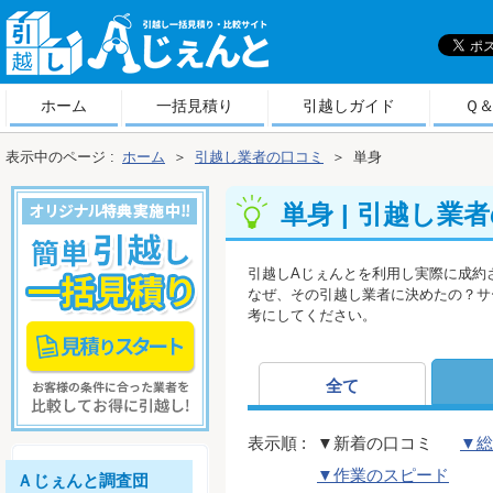
引
越しＡじぇんと
ホーム
一括見積り
引越しガイド
Ｑ
表示中のページ :
ホーム
＞
引越し業者の口コミ
＞
単身
単身 | 引越し業
引越しAじぇんとを利用し実際に成約
なぜ、その引越し業者に決めたの？サ
考にしてください。
全て
表示順 :
▼新着の口コミ
▼総
▼作業のスピード
Ａじぇんと調査団