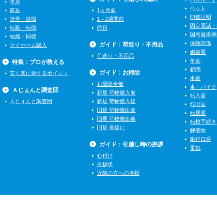
単身
ペット
家族
1ヵ月前
印鑑証明
進学・就職
1～2週間前
固定電話・
転勤・転職
前日
国民健康保
結婚・同棲
保険関係
ガイド：荷造り・不用品
マイホーム購入
婚姻届
荷造り・不用品
年金
特集：プロが教える
新聞
ガイド：お掃除
安く楽に得するポイント
水道
お掃除全般
車・バイク
Ａじぇんと調査団
新居 荷物搬入前
転入届
Ａじぇんと調査団
新居 荷物搬入後
転出届
旧居 荷物搬出前
転居届
旧居 荷物搬出後
転校手続き
旧居 最後に
郵便物
銀行口座
ガイド：引越し時の挨拶
電気
心付け
挨拶状
近隣の方への挨拶