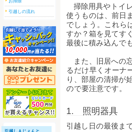
お掃除
掃除用具やトイレ
引越しの流れ
使うものは、前日
でしょう。これら
すか？箱を見てす
最後に積み込んで
また、旧居への忘
るだけ早くオーナ
り、部屋の清掃が
ので要注意です。
1. 照明器具
引越し日の最後ま
引越しＡじぇんと