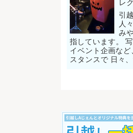
レ
引
人
み
指しています。 
イベント企画など
スタンスで 日々