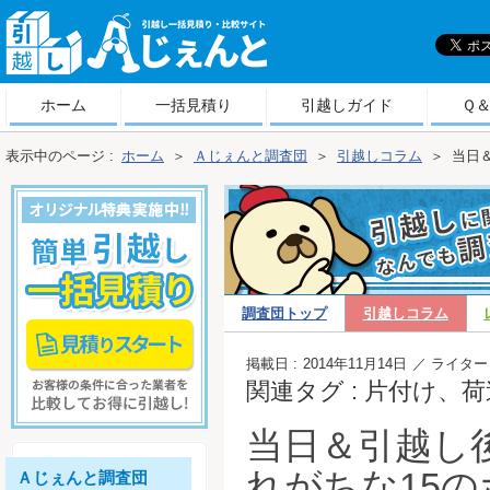
引
越しＡじぇんと
ホーム
一括見積り
引越しガイド
Ｑ
表示中のページ :
ホーム
＞
Ａじぇんと調査団
＞
引越しコラム
＞
当日
調査団トップ
引越しコラム
越しコラム
掲載日 :
2014年11月14日
／ ライター 
関連タグ : 片付け、
当日＆引越し
れがちな15
Ａじぇんと調査団