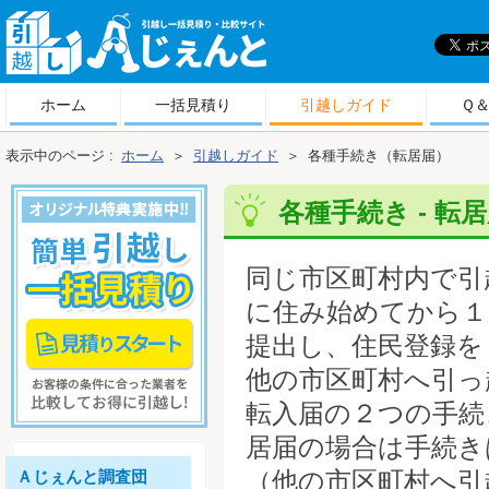
引
越しＡじぇんと
ホーム
一括見積り
引越しガイド
Ｑ
表示中のページ :
ホーム
＞
引越しガイド
＞
各種手続き（転居届）
各種手続き - 転居
同じ市区町村内で引
に住み始めてから１
提出し、住民登録を
他の市区町村へ引っ
転入届の２つの手続
居届の場合は手続き
（他の市区町村へ引
Ａじぇんと調査団