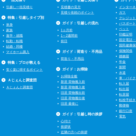
一括見積り
ガイド：引越し見積り
ガイド：
引越し一括見積り
見積書の見方
インターネ
見積り依頼のポイント
ガス
特集：引越しタイプ別
クレジット
ガイド：引越しの流れ
パスポート
単身
ペット
家族
1ヵ月前
印鑑証明
進学・就職
1～2週間前
固定電話・
転勤・転職
前日
国民健康保
結婚・同棲
保険関係
ガイド：荷造り・不用品
マイホーム購入
婚姻届
荷造り・不用品
年金
特集：プロが教える
新聞
ガイド：お掃除
安く楽に得するポイント
水道
お掃除全般
車・バイク
Ａじぇんと調査団
新居 荷物搬入前
転入届
Ａじぇんと調査団
新居 荷物搬入後
転出届
旧居 荷物搬出前
転居届
旧居 荷物搬出後
転校手続き
旧居 最後に
郵便物
銀行口座
ガイド：引越し時の挨拶
電気
心付け
挨拶状
近隣の方への挨拶