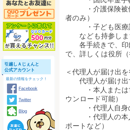
・介護保険被保険
者のみ）
・子ども医療証（
なども持参しま
各手続きで、印鑑
で、詳しくは役所（
引越しＡじぇんと
公式アカウント
＜代理人が届け出を
最新の情報をチェック！
代理人が届け出す
Facebook
・本人または世帯
ウンロード可能）
Twitter
・代理人自身
Blog
・代理人の本人確
ポートなど）