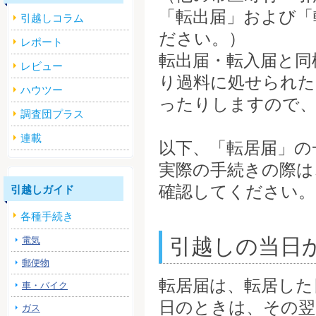
「転出届」および「
引越しコラム
ださい。）
レポート
転出届・転入届と同
レビュー
り過料に処せられた
ハウツー
ったりしますので、
調査団プラス
連載
以下、「転居届」の
実際の手続きの際は
確認してください。
引越しガイド
各種手続き
引越しの当日
電気
郵便物
転居届は、転居した
車・バイク
日のときは、その翌
ガス