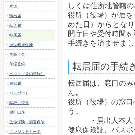
しくは住所地管轄の
水道
役所（役場）が届を
転出届
めた日）からとなり
転入届
開庁日や受付時間を
転居届
手続きを済ませまし
国民健康保険
国民年金
転居届の手続
印鑑登録
ペット（犬の登録）
転居届は、窓口のみ
婚姻届
ん。
パスポート
役所（役場）の窓口
転校手続き
う。
銀行口座
・届出人本人であ
生命保険・損害保険
健康保険証、パスポ
クレジットカード