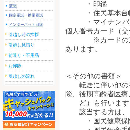
・印鑑
新聞
・住民基本台帳カ
固定電話・携帯電話
・マイナンバーの
インターネット回線
個人番号カード（交
引越し時の挨拶
※カードの追記
引越し見積り
あります。
荷造り・不用品
お掃除
＜その他の書類＞
引越しの流れ
転居に伴い他の手
険、後期高齢者医療
ど）も行います
該当する方は、
・国民健康保険
・国民年金手帳