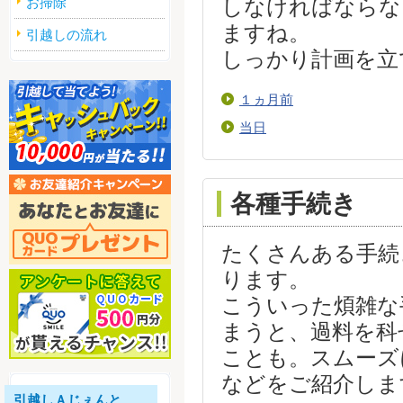
お掃除
しなければならな
ますね。
引越しの流れ
しっかり計画を立
１ヵ月前
当日
各種手続き
たくさんある手続
ります。
こういった煩雑な
まうと、過料を科
ことも。スムーズ
などをご紹介しま
引越しＡじぇんと