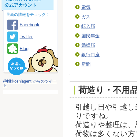
公式アカウント
電気
最新の情報をチェック！
ガス
Facebook
転入届
国民年金
Twitter
婚姻届
Blog
銀行口座
新聞
@hikkoshiagent からのツイー
ト
荷造り・不用
引越し日や引越し
りですね。
荷造りや整理は、
荷物は多くない方