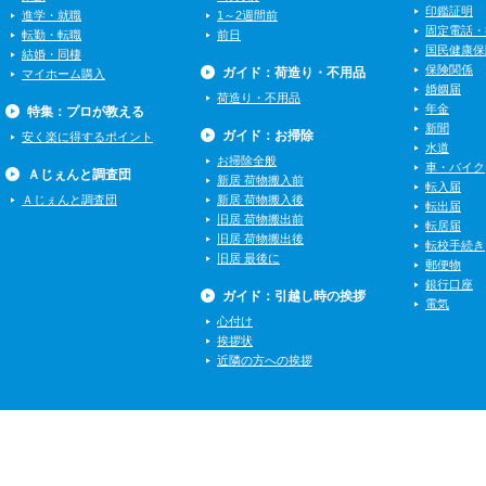
印鑑証明
進学・就職
1～2週間前
固定電話・
転勤・転職
前日
国民健康保
結婚・同棲
保険関係
ガイド：荷造り・不用品
マイホーム購入
婚姻届
荷造り・不用品
年金
特集：プロが教える
新聞
ガイド：お掃除
安く楽に得するポイント
水道
お掃除全般
車・バイク
Ａじぇんと調査団
新居 荷物搬入前
転入届
Ａじぇんと調査団
新居 荷物搬入後
転出届
旧居 荷物搬出前
転居届
旧居 荷物搬出後
転校手続き
旧居 最後に
郵便物
銀行口座
ガイド：引越し時の挨拶
電気
心付け
挨拶状
近隣の方への挨拶