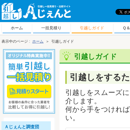
引
越しＡじぇんと
ホーム
一括見積り
引越しガイド
Ｑ
表示中のページ :
ホーム
＞
引越しガイド
引越しガイド
引越しをするた
引越しをスムーズに
介します。
何から手をつければ
い。
Ａじぇんと調査団