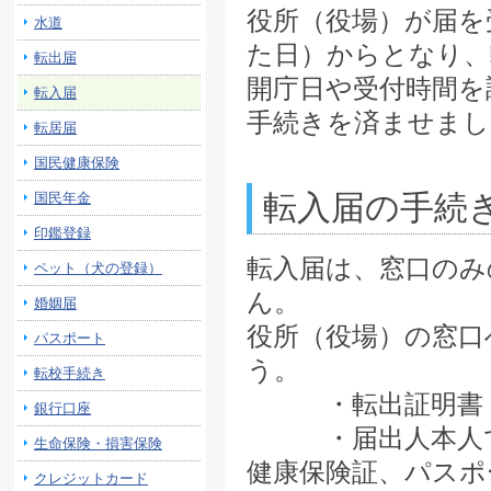
役所（役場）が届を
水道
た日）からとなり、
転出届
開庁日や受付時間を
転入届
手続きを済ませまし
転居届
国民健康保険
転入届の手続
国民年金
印鑑登録
転入届は、窓口のみ
ペット（犬の登録）
ん。
婚姻届
役所（役場）の窓口
パスポート
う。
転校手続き
・転出証明書（
銀行口座
・届出人本人であ
生命保険・損害保険
健康保険証、パスポ
クレジットカード