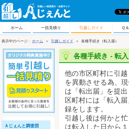
引
越しＡじぇんと
ホーム
一括見積り
引越しガイド
Ｑ
表示中のページ :
ホーム
＞
引越しガイド
＞
各種手続き（転入届）
各種手続き - 転入
他の市区町村に引越
を異動させる為、現
は「転出届」を提出
区町村には「転入届
録をします。
引越し後は何かと忙
は転入した日から１
Ａじぇんと調査団