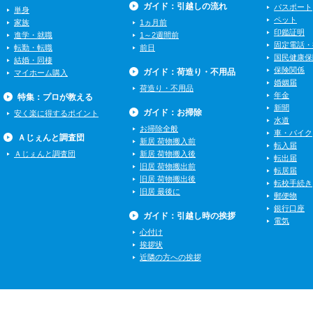
ガイド：引越しの流れ
パスポート
単身
ペット
家族
1ヵ月前
印鑑証明
進学・就職
1～2週間前
固定電話・
転勤・転職
前日
国民健康保
結婚・同棲
保険関係
ガイド：荷造り・不用品
マイホーム購入
婚姻届
荷造り・不用品
年金
特集：プロが教える
新聞
ガイド：お掃除
安く楽に得するポイント
水道
お掃除全般
車・バイク
Ａじぇんと調査団
新居 荷物搬入前
転入届
Ａじぇんと調査団
新居 荷物搬入後
転出届
旧居 荷物搬出前
転居届
旧居 荷物搬出後
転校手続き
旧居 最後に
郵便物
銀行口座
ガイド：引越し時の挨拶
電気
心付け
挨拶状
近隣の方への挨拶