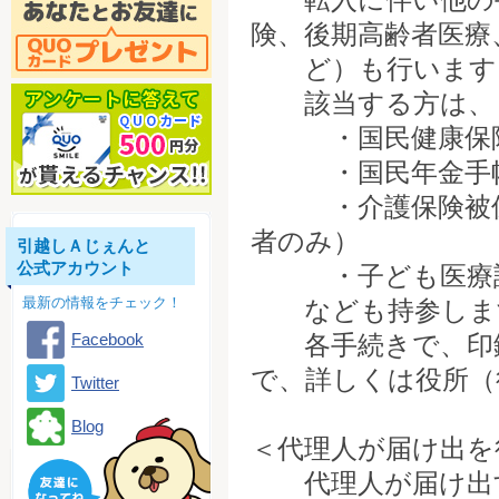
険、後期高齢者医療
ど）も行います
該当する方は、
・国民健康保険
・国民年金手帳
・介護保険被保険
者のみ）
引越しＡじぇんと
公式アカウント
・子ども医療証（
最新の情報をチェック！
なども持参しま
Facebook
各手続きで、印鑑
で、詳しくは役所（
Twitter
Blog
＜代理人が届け出を
代理人が届け出す