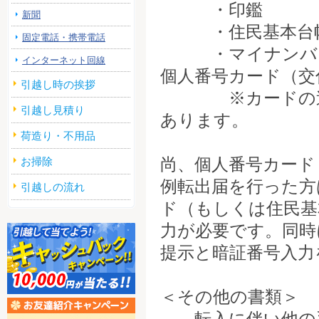
・印鑑
新聞
・住民基本台帳カ
固定電話・携帯電話
・マイナンバーの
インターネット回線
個人番号カード（交
引越し時の挨拶
※カードの追記
引越し見積り
あります。
荷造り・不用品
尚、個人番号カード
お掃除
例転出届を行った方
引越しの流れ
ド（もしくは住民基
力が必要です。同時
提示と暗証番号入力
＜その他の書類＞
転入に伴い他の手