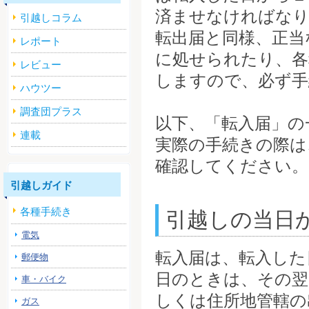
済ませなければな
引越しコラム
転出届と同様、正当
レポート
に処せられたり、各
レビュー
しますので、必ず手
ハウツー
調査団プラス
以下、「転入届」の
連載
実際の手続きの際は
確認してください。
引越しガイド
各種手続き
引越しの当日
電気
転入届は、転入した
郵便物
日のときは、その翌
車・バイク
しくは住所地管轄の
ガス