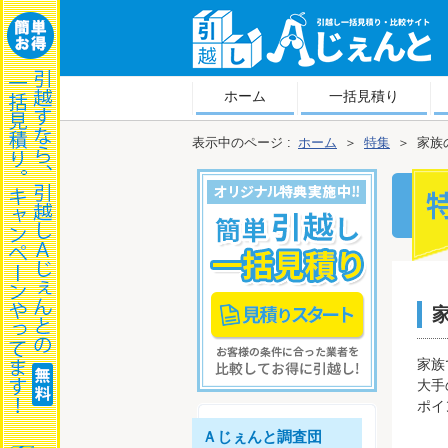
越しＡじぇんと
ホーム
一括見積り
表示中のページ :
ホーム
＞
特集
＞
家族
族の
家族
大手
ポイ
Ａじぇんと調査団