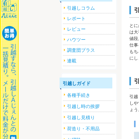
引越しコラム
レポート
とに
レビュー
は大
値段
ハウツー
仕事
調査団プラス
もち
にし
連載
引越しガイド
各種手続き
引越
しや
引越し時の挨拶
ょう
引越し見積り
荷造り・不用品