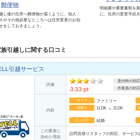
・
郵便物
明細書や重要書類を
越し後の住所へ郵便物が届くように、知人・
に、住所の変更手続
人やその他必要なところへは住所変更のお知
せをしておきましょう。
家族引越しに関する口コミ
ELL引越サービス
受付時の対応
ポ
評価
3.33 pt
作業員の対応
イント
タイプ
ファミリー
間取り
1LDK → 2LDK
内容
きっかけ
結婚
この業者に
訪問見積りスタッフの対応、サービス
決めた理由