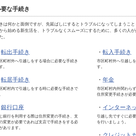
必要な手続き
きは何かと面倒ですが、先延ばしにするとトラブルになってしまうこと
から始める新生活を、トラブルなくスムーズにするために、多くの人が
た。
・
転出手続き
・
転入手続き
区町村外へ引越しをする場合に必要な手続き
市区町村外へ引越し
す。
す。
・
転居手続き
・
年金
区町村内で引越しをする時に必要な手続きで
市区町村内外関わら
。
住所変更手続きが必
・
銀行口座
・
インターネ
じ銀行を利用する際は住所変更の手続き、支
引越し先ですぐに必
の変更が必要であれば支店で手続きをする必
を行いましょう。
があります。
・
クレジット