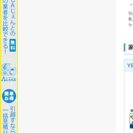
引
友
ら
Y