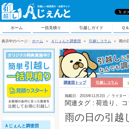
引
越しＡじぇんと
ホーム
一括見積り
引越しガイド
Ｑ
表示中のページ :
ホーム
＞
Ａじぇんと調査団
＞
引越しコラム
＞
雨の
調査団トップ
引越しコラム
越しコラム
掲載日 :
2015年11月2日
／ ライター :
関連タグ : 荷造り
雨の日の引越
Ａじぇんと調査団