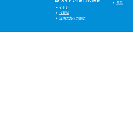
ガイド：引越し時の挨拶
電気
心付け
挨拶状
近隣の方への挨拶