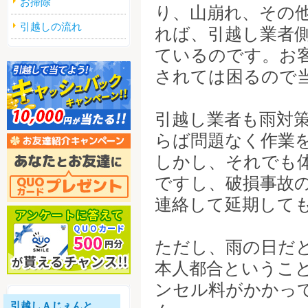
お掃除
り、山崩れ、その
引越しの流れ
れば、引越し業者
ているのです。お
されては困るので
引越し業者も雨対
らば問題なく作業
しかし、それでも
ですし、破損事故
連絡して延期して
ただし、雨の日だ
本人都合というこ
ンセル料がかかっ
引越しＡじぇんと