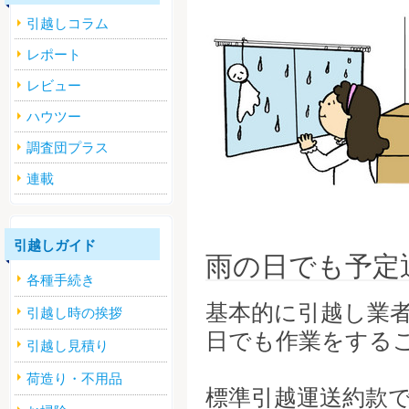
引越しコラム
レポート
レビュー
ハウツー
調査団プラス
連載
引越しガイド
雨の日でも予定
各種手続き
基本的に引越し業
引越し時の挨拶
日でも作業をする
引越し見積り
荷造り・不用品
標準引越運送約款