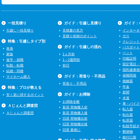
一括見積り
ガイド：引越し見積り
ガイド：
引越し一括見積り
見積書の見方
インターネ
見積り依頼のポイント
ガス
特集：引越しタイプ別
クレジット
ガイド：引越しの流れ
パスポート
単身
ペット
家族
1ヵ月前
印鑑証明
進学・就職
1～2週間前
固定電話・
転勤・転職
前日
国民健康保
結婚・同棲
保険関係
ガイド：荷造り・不用品
マイホーム購入
婚姻届
荷造り・不用品
年金
特集：プロが教える
新聞
ガイド：お掃除
安く楽に得するポイント
水道
お掃除全般
車・バイク
Ａじぇんと調査団
新居 荷物搬入前
転入届
Ａじぇんと調査団
新居 荷物搬入後
転出届
旧居 荷物搬出前
転居届
旧居 荷物搬出後
転校手続き
旧居 最後に
郵便物
銀行口座