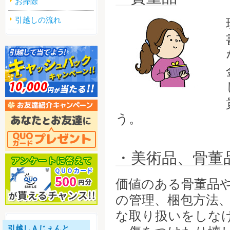
お掃除
引越しの流れ
う。
・美術品、骨董
価値のある骨董品
の管理、梱包方法
な取り扱いをしな
引越しＡじぇんと