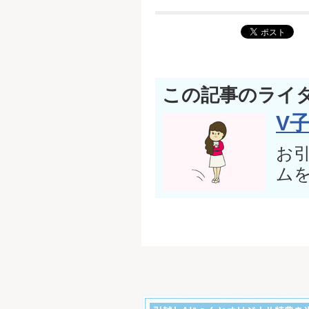
この記事のライ
V
お
ム