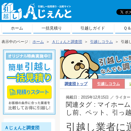
引
越しＡじぇんと
ホーム
一括見積り
引越しガイド
Ｑ
表示中のページ :
ホーム
＞
Ａじぇんと調査団
＞
引越しコラム
＞
引越
調査団トップ
引越しコラム
越しコラム
掲載日 :
2015年12月15日
／ ライター 
関連タグ : マイホ
し前、ペット、引っ
引越し業者に
Ａじぇんと調査団