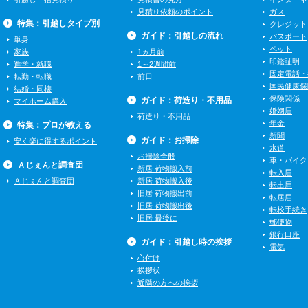
見積り依頼のポイント
ガス
特集：引越しタイプ別
クレジット
ガイド：引越しの流れ
パスポート
単身
ペット
家族
1ヵ月前
印鑑証明
進学・就職
1～2週間前
固定電話・
転勤・転職
前日
国民健康保
結婚・同棲
保険関係
ガイド：荷造り・不用品
マイホーム購入
婚姻届
荷造り・不用品
年金
特集：プロが教える
新聞
ガイド：お掃除
安く楽に得するポイント
水道
お掃除全般
車・バイク
Ａじぇんと調査団
新居 荷物搬入前
転入届
Ａじぇんと調査団
新居 荷物搬入後
転出届
旧居 荷物搬出前
転居届
旧居 荷物搬出後
転校手続き
旧居 最後に
郵便物
銀行口座
ガイド：引越し時の挨拶
電気
心付け
挨拶状
近隣の方への挨拶