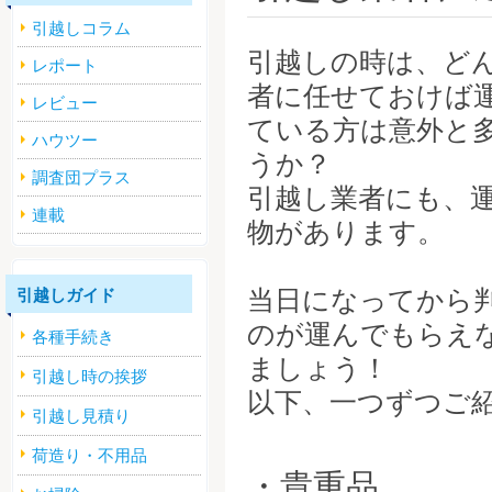
引越しコラム
引越しの時は、ど
レポート
者に任せておけば
レビュー
ている方は意外と
ハウツー
うか？
調査団プラス
引越し業者にも、
連載
物があります。
当日になってから
引越しガイド
のが運んでもらえ
各種手続き
ましょう！
引越し時の挨拶
以下、一つずつご
引越し見積り
荷造り・不用品
・貴重品