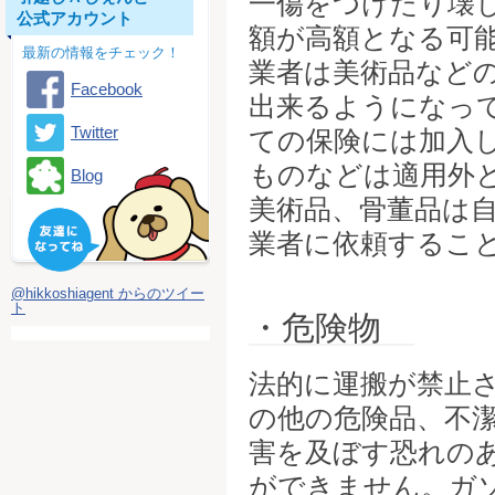
一傷をつけたり壊
公式アカウント
額が高額となる可
最新の情報をチェック！
業者は美術品など
Facebook
出来るようになっ
Twitter
ての保険には加入
ものなどは適用外
Blog
美術品、骨董品は
業者に依頼するこ
@hikkoshiagent からのツイー
ト
・危険物
法的に運搬が禁止
の他の危険品、不
害を及ぼす恐れの
ができません。ガ