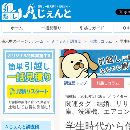
引
越しＡじぇんと
ホーム
一括見積り
引越しガイド
Ｑ
表示中のページ :
ホーム
＞
Ａじぇんと調査団
＞
引越しコラム
＞
学生
調査団トップ
引越しコラム
越しコラム
掲載日 :
2016年3月16日
／ ライター :
関連タグ : 結婚、
庫、洗濯機、エアコ
学生時代から
Ａじぇんと調査団