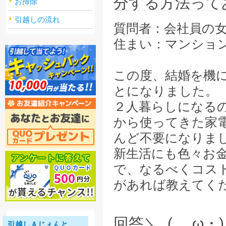
分する方法って
お掃除
引越しの流れ
質問者：会社員の
住まい：マンショ
この度、結婚を機
とになりました。
２人暮らしになる
から使ってきた家
んど不要になりま
新生活にも色々お
で、なるべくコス
があれば教えてく
回答＼_( ゝω
引越しＡじぇんと