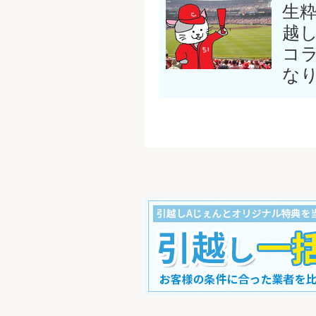
生
越
コ
な