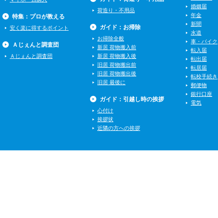
婚姻届
荷造り・不用品
年金
特集：プロが教える
新聞
ガイド：お掃除
安く楽に得するポイント
水道
お掃除全般
車・バイク
Ａじぇんと調査団
新居 荷物搬入前
転入届
Ａじぇんと調査団
新居 荷物搬入後
転出届
旧居 荷物搬出前
転居届
旧居 荷物搬出後
転校手続き
旧居 最後に
郵便物
銀行口座
ガイド：引越し時の挨拶
電気
心付け
挨拶状
近隣の方への挨拶