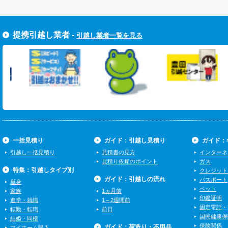
すぐ引越し一括見積りをする
提携引越し業者 -
引越し業者一覧を見る
一括見積り
ガイド：引越し見積り
ガイド：
引越し一括見積り
見積書の見方
インターネ
見積り依頼のポイント
ガス
特集：引越しタイプ別
クレジット
ガイド：引越しの流れ
パスポート
単身
ペット
家族
1ヵ月前
印鑑証明
進学・就職
1～2週間前
固定電話・
転勤・転職
前日
国民健康保
結婚・同棲
保険関係
ガイド：荷造り・不用品
マイホーム購入