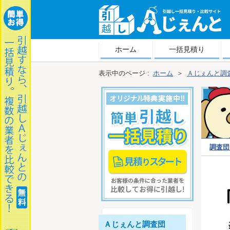
越しＡじぇんと
ホーム
一括見積り
表示中のページ :
ホーム
＞
Ａじぇんと調
調査団
査団プラ
Ａじぇんと調査団