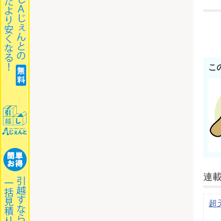
こ
連
超