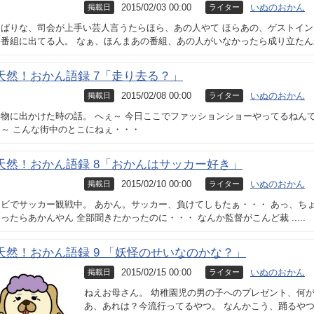
2015/02/03 00:00
いぬのおかん
掲載日
ライター
っぱりな、司会が上手い芸人言うたらほら、あの人やて ほらあの、ゲストイン
て番組に出てる人。 なぁ、ほんまあの番組、あの人がいなかったら成り立た
天然！おかん語録 7「走り去る？」
2015/02/08 00:00
いぬのおかん
掲載日
ライター
物に出かけた時の話。 へぇ～ 今日ここでファッションショーやってるねんて
～ こんな街中のとこにねぇ・・・
天然！おかん語録 8「おかんはサッカー好き」
2015/02/10 00:00
いぬのおかん
掲載日
ライター
レビでサッカー観戦中。 あかん。サッカー、負けてしもたぁ・・・ あっ、ち
ったらあかんやん 全部聞きたかったのに・・・ なんか監督がこんど裁 .....
天然！おかん語録 9 「妖怪のせいなのかな？」
2015/02/15 00:00
いぬのおかん
掲載日
ライター
ねえお母さん。 幼稚園児の男の子へのプレゼント、何が
あ、あれは？今流行ってるやつ。 なんかこう、踊るや