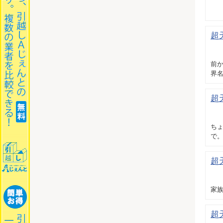
超
前か
界
超
ちょ
で。
超
家族
超