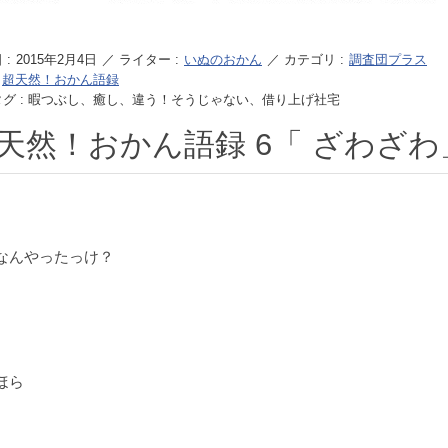
 :
2015年2月4日
／ ライター :
いぬのおかん
／ カテゴリ :
調査団プラス
:
超天然！おかん語録
タグ : 暇つぶし、癒し、違う！そうじゃない、借り上げ社宅
天然！おかん語録 6「 ざわざわ
なんやったっけ？
ほら