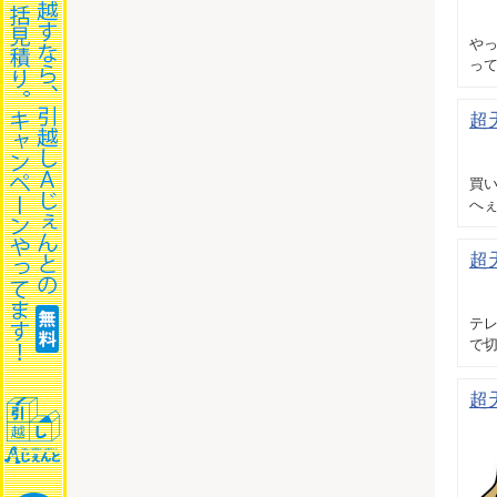
や
っ
超
買い
へぇ
超
テ
で切
超