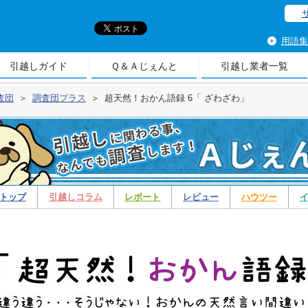
引
用語集
引越しガイド
Ｑ＆Ａじぇんと
引越し業者一覧
査団
＞
調査団プラス
＞
超天然！おかん語録 6「 ざわざわ」
トップ
引越しコラム
レポート
レビュー
ハウツー
ス