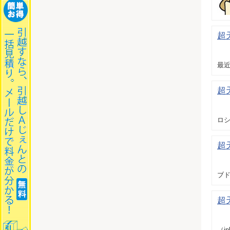
超
最近
超
ロシ
超
ブ
超
（i