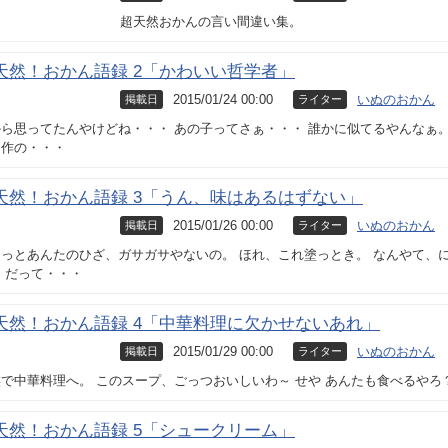
超天然おかんの言い間違い集。
天然！おかん語録 2「かわいい哲学者」
2015/01/24 00:00
いぬのおかん
掲載日
ライター
ら思ってたんやけどね・・・ あの子ってさぁ・・・ 誰かに似てるやんなぁ。
名作の・・・
天然！おかん語録 3「うん、味はあるはずない」
2015/01/26 00:00
いぬのおかん
掲載日
ライター
っとあんたのひざ、ガサガサやないの。 ほれ、これ塗っとき。 なんやて、
 だって・・・
天然！おかん語録 4「中華料理に欠かせないあれ」
2015/01/29 00:00
いぬのおかん
掲載日
ライター
で中華料理へ。 このスープ、ごっつおいしいわ～ せや あんたも食べるやろ
天然！おかん語録 5「シュークリーム」