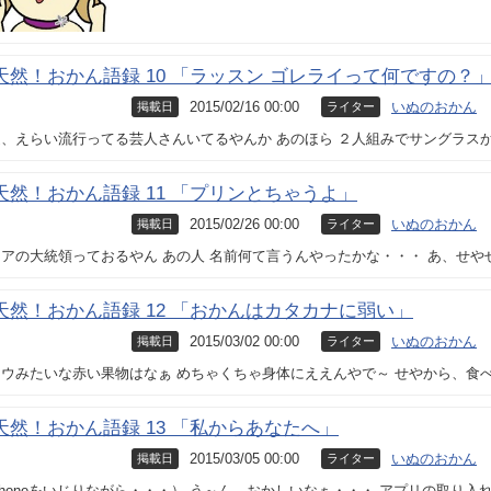
天然！おかん語録 10 「ラッスン ゴレライって何ですの？
2015/02/16 00:00
いぬのおかん
掲載日
ライター
、えらい流行ってる芸人さんいてるやんか あのほら ２人組みでサングラス
天然！おかん語録 11 「プリンとちゃうよ」
2015/02/26 00:00
いぬのおかん
掲載日
ライター
アの大統領っておるやん あの人 名前何て言うんやったかな・・・ あ、せや
天然！おかん語録 12 「おかんはカタカナに弱い」
2015/03/02 00:00
いぬのおかん
掲載日
ライター
ドウみたいな赤い果物はなぁ めちゃくちゃ身体にええんやで～ せやから、食
天然！おかん語録 13 「私からあなたへ」
2015/03/05 00:00
いぬのおかん
掲載日
ライター
phoneをいじりながら・・・） う～ん、おかしいなぁ・・・ アプリの取り入