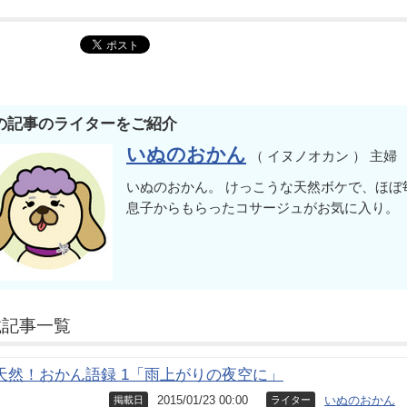
の記事のライターをご紹介
いぬのおかん
（ イヌノオカン ） 主婦
いぬのおかん。 けっこうな天然ボケで、ほぼ
息子からもらったコサージュがお気に入り。
載記事一覧
天然！おかん語録 1「雨上がりの夜空に」
2015/01/23 00:00
いぬのおかん
掲載日
ライター