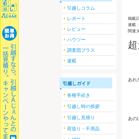
引越しコラム
レポート
掲載日
連載 
レビュー
関連
ハウツー
超
調査団プラス
連載
あれ
引越しガイド
各種手続き
引越し時の挨拶
引越し見積り
あの
荷造り・不用品