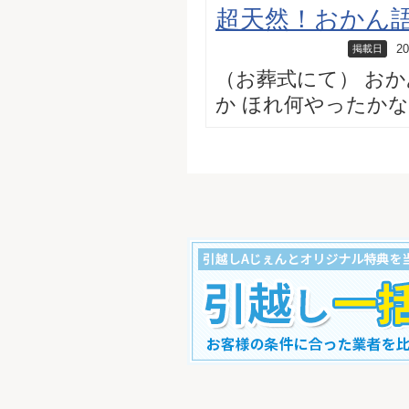
超天然！おかん語
20
掲載日
（お葬式にて） お
か ほれ何やったかな