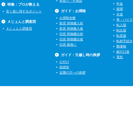
荷造り・不用品
年金
特集：プロが教える
新聞
ガイド：お掃除
安く楽に得するポイント
水道
お掃除全般
車・バイク
Ａじぇんと調査団
新居 荷物搬入前
転入届
Ａじぇんと調査団
新居 荷物搬入後
転出届
旧居 荷物搬出前
転居届
旧居 荷物搬出後
転校手続き
旧居 最後に
郵便物
銀行口座
ガイド：引越し時の挨拶
電気
心付け
挨拶状
近隣の方への挨拶