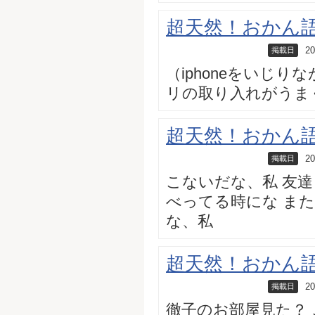
超天然！おかん語
20
掲載日
（iphoneをいじ
リの取り入れがうま
超天然！おかん語
20
掲載日
こないだな、私 友
べってる時にな ま
な、私
超天然！おかん語
20
掲載日
徹子のお部屋見た？