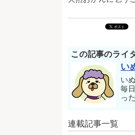
この記事のライ
い
い
毎
っ
連載記事一覧