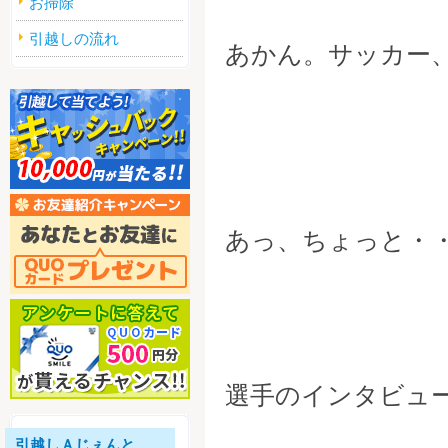
お掃除
引越しの流れ
あかん。サッカー
あっ、ちょっと・
選手のインタビュ
引越しＡじぇんと