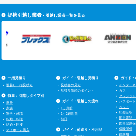
すぐ引越し一括見積りをする
提携引越し業者 -
引越し業者一覧を見る
一括見積り
ガイド：引越し見積り
ガイド：
引越し一括見積り
見積書の見方
インターネ
見積り依頼のポイント
ガス
特集：引越しタイプ別
クレジット
ガイド：引越しの流れ
パスポート
単身
ペット
家族
1ヵ月前
印鑑証明
進学・就職
1～2週間前
固定電話・
転勤・転職
前日
国民健康保
結婚・同棲
保険関係
ガイド：荷造り・不用品
マイホーム購入
婚姻届