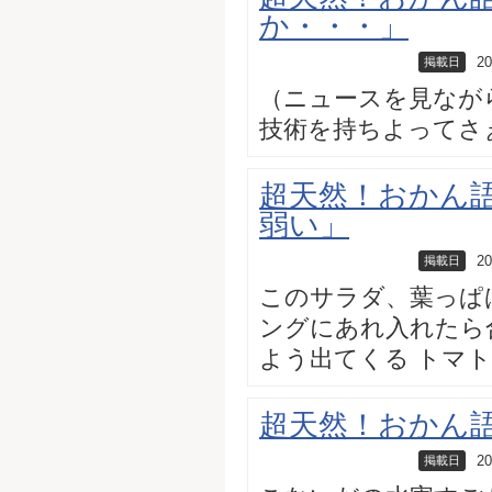
か・・・」
20
掲載日
（ニュースを見ながら
技術を持ちよってさ
超天然！おかん語
弱い」
20
掲載日
このサラダ、葉っぱ
ングにあれ入れたら
よう出てくる トマ
超天然！おかん語
20
掲載日