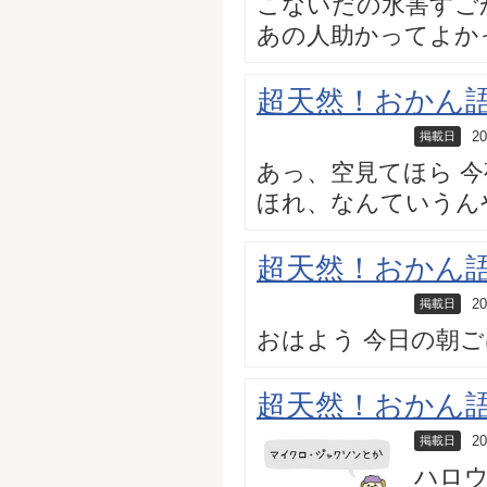
こないだの水害すご
あの人助かってよか
超天然！おかん語
20
掲載日
あっ、空見てほら 
ほれ、なんていうん
超天然！おかん語
20
掲載日
おはよう 今日の朝
超天然！おかん語
20
掲載日
ハロウ