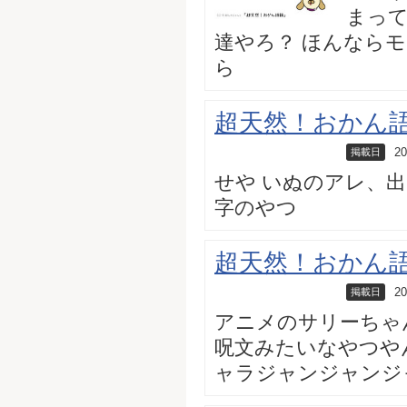
まって
達やろ？ ほんなら
ら
超天然！おかん語
20
掲載日
せや いぬのアレ、
字のやつ
超天然！おかん語
20
掲載日
アニメのサリーちゃ
呪文みたいなやつや
ャラジャンジャンジャン