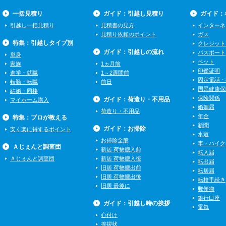
一括見積り
ガイド：引越し見積り
ガイド：
引越し一括見積り
見積書の見方
インターネ
見積り依頼のポイント
ガス
特集：引越しタイプ別
クレジット
ガイド：引越しの流れ
パスポート
単身
ペット
家族
1ヵ月前
印鑑証明
進学・就職
1～2週間前
固定電話・
転勤・転職
前日
国民健康保
結婚・同棲
保険関係
ガイド：荷造り・不用品
マイホーム購入
婚姻届
荷造り・不用品
年金
特集：プロが教える
新聞
ガイド：お掃除
安く楽に得するポイント
水道
お掃除全般
車・バイク
Ａじぇんと調査団
新居 荷物搬入前
転入届
Ａじぇんと調査団
新居 荷物搬入後
転出届
旧居 荷物搬出前
転居届
旧居 荷物搬出後
転校手続き
旧居 最後に
郵便物
銀行口座
ガイド：引越し時の挨拶
電気
心付け
挨拶状