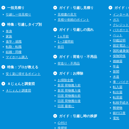
一括見積り
ガイド：引越し見積り
ガイド：
引越し一括見積り
見積書の見方
インターネ
見積り依頼のポイント
ガス
特集：引越しタイプ別
クレジット
ガイド：引越しの流れ
パスポート
単身
ペット
家族
1ヵ月前
印鑑証明
進学・就職
1～2週間前
固定電話・
転勤・転職
前日
国民健康保
結婚・同棲
保険関係
ガイド：荷造り・不用品
マイホーム購入
婚姻届
荷造り・不用品
年金
特集：プロが教える
新聞
ガイド：お掃除
安く楽に得するポイント
水道
お掃除全般
車・バイク
Ａじぇんと調査団
新居 荷物搬入前
転入届
Ａじぇんと調査団
新居 荷物搬入後
転出届
旧居 荷物搬出前
転居届
旧居 荷物搬出後
転校手続き
旧居 最後に
郵便物
銀行口座
ガイド：引越し時の挨拶
電気
心付け
挨拶状