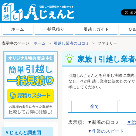
引
越しＡじぇんと
ホーム
一括見積り
引越しガイド
Ｑ
表示中のページ :
ホーム
＞
引越し業者の口コミ
＞
ファミリー
家族 | 引越し業
引越しAじぇんとを利用し実際に成約
なぜ、その引越し業者に決めたの？サ
考にしてください。
全て
表示順 :
▼新着の口コミ
▼総
▼作業のスピード
Ａじぇんと調査団