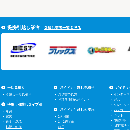
すぐ引越し一括見積りをする
提携引越し業者 -
引越し業者一覧を見る
一括見積り
ガイド：引越し見積り
ガイド：
引越し一括見積り
見積書の見方
インターネ
見積り依頼のポイント
ガス
特集：引越しタイプ別
クレジット
ガイド：引越しの流れ
パスポート
単身
ペット
家族
1ヵ月前
印鑑証明
進学・就職
1～2週間前
固定電話・
転勤・転職
前日