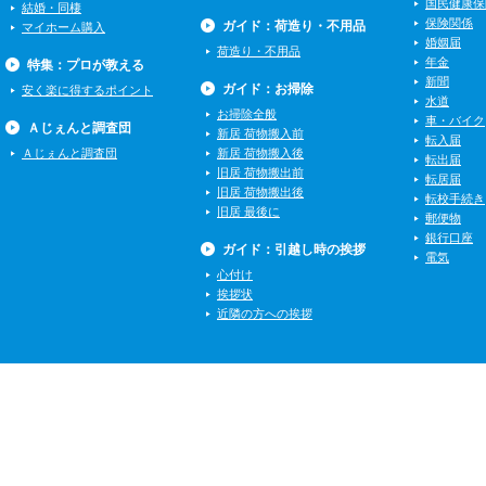
国民健康保
結婚・同棲
保険関係
ガイド：荷造り・不用品
マイホーム購入
婚姻届
荷造り・不用品
年金
特集：プロが教える
新聞
ガイド：お掃除
安く楽に得するポイント
水道
お掃除全般
車・バイク
Ａじぇんと調査団
新居 荷物搬入前
転入届
Ａじぇんと調査団
新居 荷物搬入後
転出届
旧居 荷物搬出前
転居届
旧居 荷物搬出後
転校手続き
旧居 最後に
郵便物
銀行口座
ガイド：引越し時の挨拶
電気
心付け
挨拶状
近隣の方への挨拶