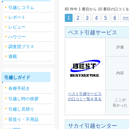
引越しコラム
60 件中 1 番目から 10 番目の口コミ
レポート
1
2
3
4
5
6
>>
レビュー
ベスト引越サービス
ハウツー
調査団プラス
評価
連載
内容
引越しガイド
各種手続き
ベスト引越サービス
引越し時の挨拶
の口コミ一覧を見る
ここが
良かった
引越し見積り
荷造り・不用品
サカイ引越センター