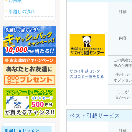
お掃除
引越しの流れ
評価
内容
この業者
決めた理
サカイ引越センター
使用した
の口コミ一覧を見る
オプショ
ここが
良かった
ベスト引越サービス
引越しＡじぇんと
評価