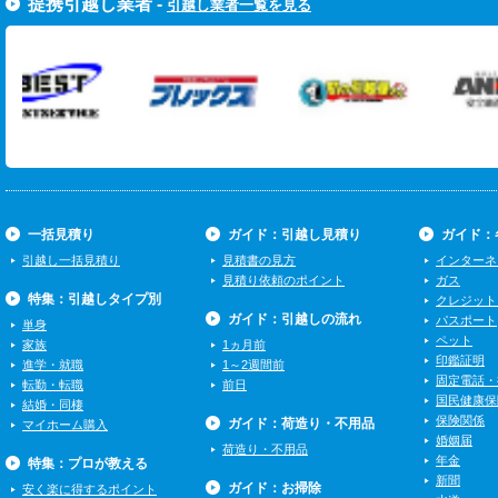
提携引越し業者 -
引越し業者一覧を見る
一括見積り
ガイド：引越し見積り
ガイド：
引越し一括見積り
見積書の見方
インターネ
見積り依頼のポイント
ガス
特集：引越しタイプ別
クレジット
ガイド：引越しの流れ
パスポート
単身
ペット
家族
1ヵ月前
印鑑証明
進学・就職
1～2週間前
固定電話・
転勤・転職
前日
国民健康保
結婚・同棲
保険関係
ガイド：荷造り・不用品
マイホーム購入
婚姻届
荷造り・不用品
年金
特集：プロが教える
新聞
ガイド：お掃除
安く楽に得するポイント