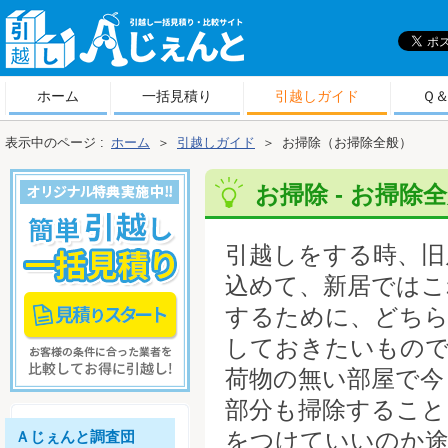
引
越しＡじぇんと
ホーム
一括見積り
引越しガイド
Ｑ
表示中のページ :
ホーム
＞
引越しガイド
＞
お掃除（お掃除全般）
お掃除 - お掃除全
引越しをする時、旧
込めて、新居ではこ
するために、どち
しておきたいもの
荷物の無い部屋で今
部分も掃除すること
をつけていいのか途
Ａじぇんと調査団