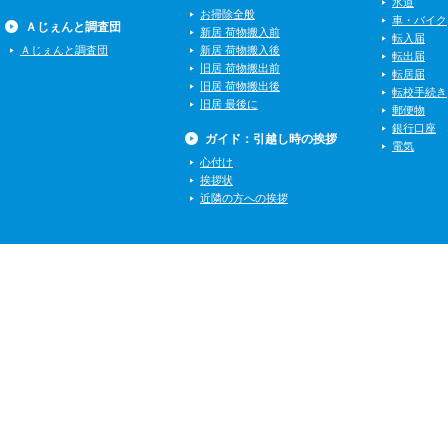
水道
お掃除全般
車・バイク
Ａじぇんと調査団
新居 荷物搬入前
転入届
Ａじぇんと調査団
新居 荷物搬入後
転出届
旧居 荷物搬出前
転居届
旧居 荷物搬出後
転校手続き
旧居 最後に
郵便物
銀行口座
ガイド：引越し時の挨拶
電気
心付け
挨拶状
近隣の方への挨拶