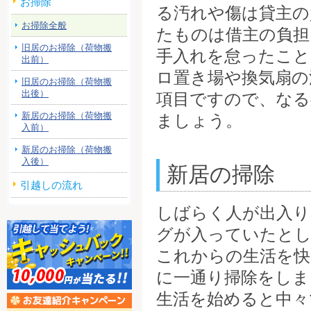
お掃除
る汚れや傷は貸主の
お掃除全般
たものは借主の負担
旧居のお掃除（荷物搬
手入れを怠ったこと
出前）
ロ置き場や換気扇の
旧居のお掃除（荷物搬
出後）
項目ですので、なる
新居のお掃除（荷物搬
ましょう。
入前）
新居のお掃除（荷物搬
入後）
新居の掃除
引越しの流れ
しばらく人が出入り
グが入っていたと
これからの生活を快
に一通り掃除をしま
生活を始めると中々