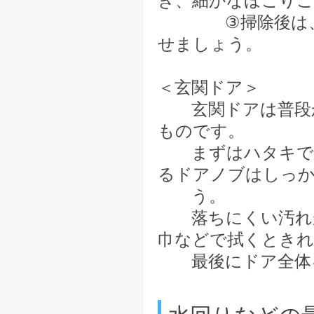
き、細かなほこりご
③掃除後は、風
せましょう。
＜玄関ドア＞
玄関ドアは普段か
ものです。
まずはハタキで上
るドアノブはしっ
う。
落ちにくい汚れが
巾などで拭くとき
最後にドア全体を