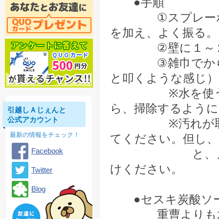
●手順
①スプレーボト
を加え、よく振る。
②壁に１～２度
③雑巾でから拭
と叩くような感じ）
※水を使う場合
ら、掃除するように
引越しＡじぇんと
公式アカウント
※汚れが取れに
最新の情報をチェック！
てください。但し、
Facebook
と、ノズルが
けください。
Twitter
Blog
●セスキ炭酸ソ
重曹よりも水に