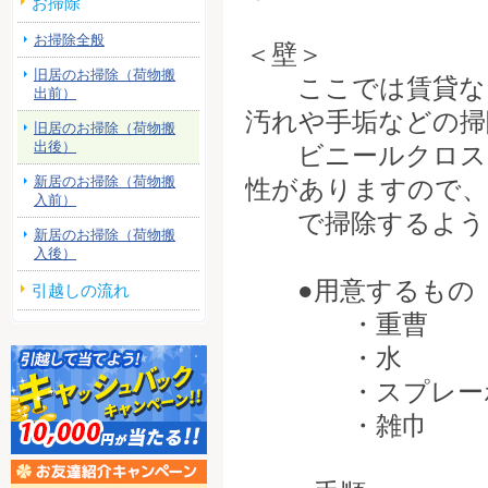
お掃除
お掃除全般
＜壁＞
旧居のお掃除（荷物搬
ここでは賃貸など
出前）
汚れや手垢などの掃
旧居のお掃除（荷物搬
出後）
ビニールクロス以
新居のお掃除（荷物搬
性がありますので、
入前）
で掃除するよう
新居のお掃除（荷物搬
入後）
●用意するもの
引越しの流れ
・重曹
・水
・スプレーボ
・雑巾