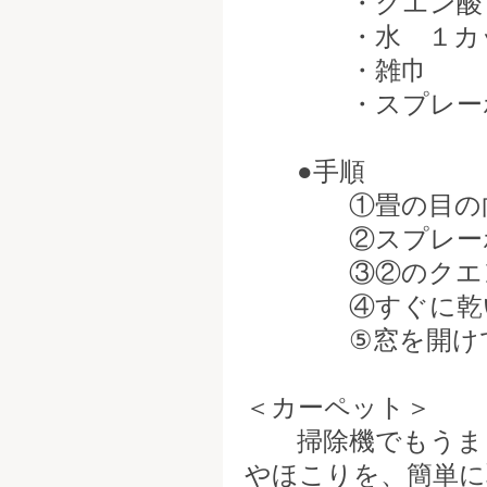
・クエン酸 
・水 １カ
・雑巾
・スプレーボ
●手順
①畳の目の向き
②スプレーボト
③②のクエン酸
④すぐに乾い
⑤窓を開けて換
＜カーペット＞
掃除機でもうまく
やほこりを、簡単に