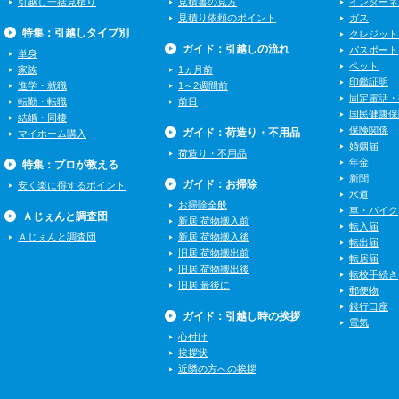
引越し一括見積り
見積書の見方
インターネ
見積り依頼のポイント
ガス
特集：引越しタイプ別
クレジット
ガイド：引越しの流れ
パスポート
単身
ペット
家族
1ヵ月前
印鑑証明
進学・就職
1～2週間前
固定電話・
転勤・転職
前日
国民健康保
結婚・同棲
保険関係
ガイド：荷造り・不用品
マイホーム購入
婚姻届
荷造り・不用品
年金
特集：プロが教える
新聞
ガイド：お掃除
安く楽に得するポイント
水道
お掃除全般
車・バイク
Ａじぇんと調査団
新居 荷物搬入前
転入届
Ａじぇんと調査団
新居 荷物搬入後
転出届
旧居 荷物搬出前
転居届
旧居 荷物搬出後
転校手続き
旧居 最後に
郵便物
銀行口座
ガイド：引越し時の挨拶
電気
心付け
挨拶状
近隣の方への挨拶