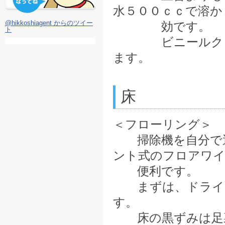
水５００ｃｃで溶か
@hikkoshiagent からのツイー
効です。
ト
ビニールクロス
ます。
床
＜フローリング＞
掃除機を自分で運
ント式のフロアワイ
便利です。
まずは、ドライタ
す。
床の黒ずみは足裏