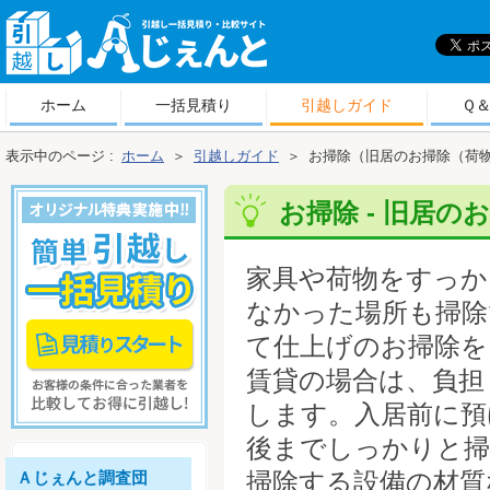
引
越しＡじぇんと
ホーム
一括見積り
引越しガイド
Ｑ
表示中のページ :
ホーム
＞
引越しガイド
＞
お掃除（旧居のお掃除（荷
お掃除 - 旧居の
家具や荷物をすっか
なかった場所も掃除
て仕上げのお掃除を
賃貸の場合は、負担
します。入居前に預
後までしっかりと掃
掃除する設備の材質
Ａじぇんと調査団