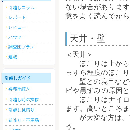
ない場合があります
引越しコラム
意をよく読んでか
レポート
レビュー
天井・壁
ハウツー
調査団プラス
＜天井＞
連載
ほこりは上から下
っすら程度のほこり
引越しガイド
壁との境目など全
各種手続き
ビや黒ずみの原因と
ほこりはナイロン
引越し時の挨拶
ます。高いところま
引越し見積り
が大変な方は、フ
荷造り・不用品
う。