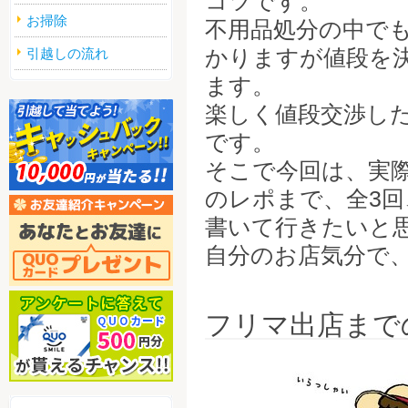
コツです。
お掃除
不用品処分の中で
かりますが値段を
引越しの流れ
ます。
楽しく値段交渉し
です。
そこで今回は、実
のレポまで、全3回
書いて行きたいと
自分のお店気分で
フリマ出店まで