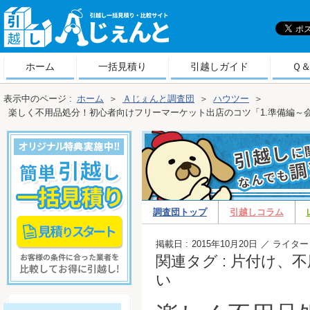
引
越しＡじぇんと
ホーム
一括見積り
引越しガイド
Ｑ
表示中のページ :
ホーム
＞
Ａじぇんと調査団
＞
ハウツー
＞
楽しく不用品処分！初心者向けフリーマーケット出店のコツ「1.準備編～
調査団トップ
引越しコラム
ウツー
掲載日 :
2015年10月20日
／ ライター 
関連タグ : 片付け
い