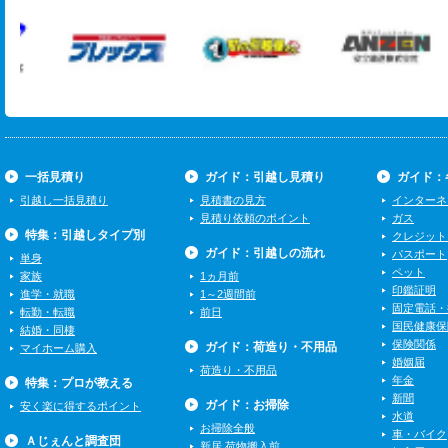
一括見積り
ガイド：引越し見積り
ガイド：
引越し一括見積り
見積書の見方
インターネ
見積り依頼のポイント
ガス
特集：引越しタイプ別
クレジット
ガイド：引越しの流れ
パスポート
単身
ペット
家族
1ヵ月前
印鑑証明
進学・就職
1～2週間前
固定電話・
転勤・転職
前日
国民健康保
結婚・同棲
保険関係
ガイド：荷造り・不用品
マイホーム購入
婚姻届
荷造り・不用品
年金
特集：プロが教える
新聞
ガイド：お掃除
安く楽に得するポイント
水道
お掃除全般
車・バイク
Ａじぇんと調査団
新居 荷物搬入前