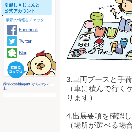
引越しＡじぇんと
公式アカウント
最新の情報をチェック！
Facebook
Twitter
Blog
3.車両ブースと手
@hikkoshiagent からのツイー
（車に積んで行く
ト
ります）
4.出展要項を確認
（場所が選べる場