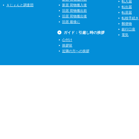
転入届
Ａじぇんと調査団
新居 荷物搬入後
転出届
旧居 荷物搬出前
転居届
旧居 荷物搬出後
転校手続き
旧居 最後に
郵便物
銀行口座
ガイド：引越し時の挨拶
電気
心付け
挨拶状
近隣の方への挨拶