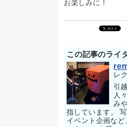
お楽しみに！
この記事のライ
rem
レ
引
人
み
指しています。 
イベント企画など