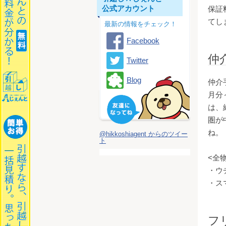
公式アカウント
保証
てし
最新の情報をチェック！
Facebook
仲
Twitter
Blog
仲介
月分
は、
圏が
ね。
@hikkoshiagent からのツイー
ト
<全
・ウチ
・スマ
フ