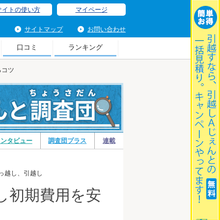
サイトの使い方
マイページ
サイトマップ
お問い合わせ
口コミ
ランキング
るコツ
ハ
インタビュー
調査団プラス
連載
引っ越し、引越し
し初期費用を安