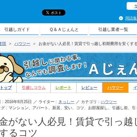
引
用語集
引越しガイド
Ｑ＆Ａじぇんと
引越し業者一覧
査団
＞
ハウツー
＞
お金がない人必見！賃貸で引っ越し初期費用を安くす
トップ
引越しコラム
レポート
レビュー
ハウツー
 :
2016年8月25日
／ ライター :
きっしー
／ カテゴリ :
ハウツー
タグ : マンション、アパート、新居、安い、コツ、お部屋探し、引越し前、
金がない人必見！賃貸で引っ越
するコツ