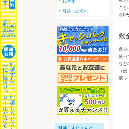
礼金
お掃除
こと
引越しの流れ
金0
敷
敷金
使っ
など
（例
戻っ
引越しＡじぇんと