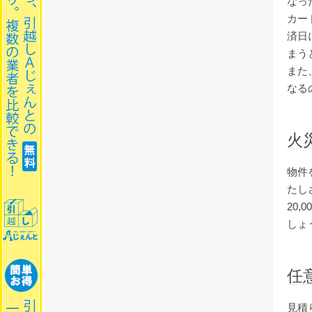
なっ
カー
済日
まう
また
なる
火
物件
たし
20
しょ
任
見積