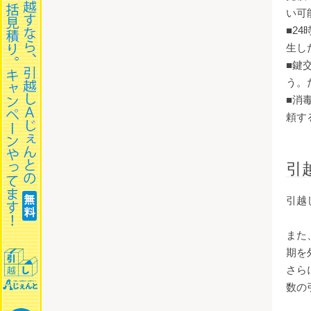
い可
■2
生し
■鍵
う。
■消
頼す
引
引越
また
期を
さら
数の