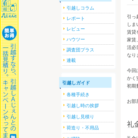
引越しコラム
引っ
レポート
しま
レビュー
賃貸
ハウツー
家賃
活必
調査団プラス
なり
連載
今回
かく
引越しガイド
初期
各種手続き
お部
引越し時の挨拶
引越し見積り
礼
荷造り・不用品