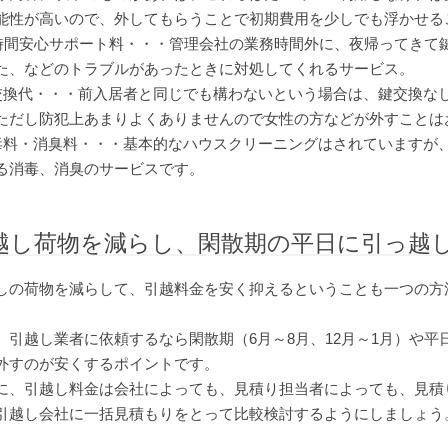
能性が高いので、外してもらうことで初期費用を少しでも浮かせる
4時間安心サポート料・・・管理会社の業務時間外に、夜帰ってきて
た、などのトラブルがあったときに対処してくれるサービス。
交換代・・・前入居者と同じでも構わないという場合は、鍵交換な
ただし防犯上あまりよくありませんので女性の方などが外すことは
毒料・消臭料・・・基本的なハウスクリーニングはされていますが
る消毒、消臭のサービスです。
越し荷物を減らし、閑散期の平日に引っ越
しの荷物を減らして、引越料金を安く抑えるということも一つの方
、引越し業者に依頼するなら閑散期（6月～8月、12月～1月）や
外すのが安くするポイントです。
に、引越し料金は会社によっても、見積り担当者によっても、見積
引越し会社に一括見積もりをとって比較検討するようにしましょう