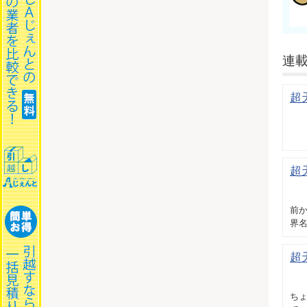
連
超
超
前か
界
超
ちょ