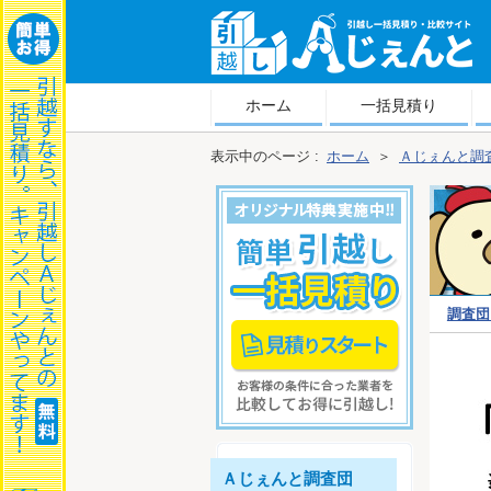
越しＡじぇんと
ホーム
一括見積り
表示中のページ :
ホーム
＞
Ａじぇんと調
調査団
査団プラ
Ａじぇんと調査団