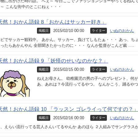
物に出かけた時の話。 へぇ～ 今日ここでファッションショーやってるねんて
～ こんな街中のとこにねぇ・・・
天然！おかん語録 8「おかんはサッカー好き」
2015/02/10 00:00
いぬのおかん
掲載日
ライター
レビでサッカー観戦中。 あかん。サッカー、負けてしもたぁ・・・ あっ、ち
ったらあかんやん 全部聞きたかったのに・・・ なんか監督がこんど裁 .....
天然！おかん語録 9 「妖怪のせいなのかな？」
2015/02/15 00:00
いぬのおかん
掲載日
ライター
ねえお母さん。 幼稚園児の男の子へのプレゼント、何が
あ、あれは？今流行ってるやつ。 なんかこう、踊るや
天然！おかん語録 10 「ラッスン ゴレライって何ですの？
2015/02/16 00:00
いぬのおかん
掲載日
ライター
、えらい流行ってる芸人さんいてるやんか あのほら ２人組みでサングラス