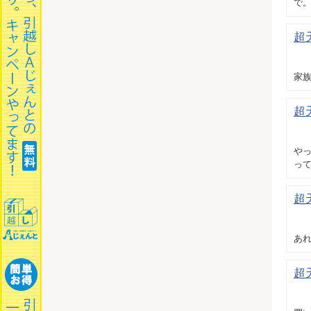
で。
超
家族
超
や
っ
超
あれ
超