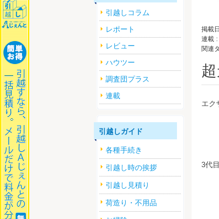
引越しコラム
レポート
掲載日
連載 
レビュー
関連
ハウツー
超
調査団プラス
連載
エク
引越しガイド
各種手続き
3代
引越し時の挨拶
引越し見積り
荷造り・不用品