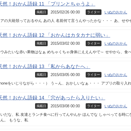
天然！おかん語録 11 「プリンとちゃうよ」
2015/02/26 00:00
いぬのおかん
掲載日
ライター
アの大統領っておるやん あの人 名前何て言うんやったかな・・・ あ、せや
天然！おかん語録 12 「おかんはカタカナに弱い」
2015/03/02 00:00
いぬのおかん
掲載日
ライター
ドウみたいな赤い果物はなぁ めちゃくちゃ身体にええんやで～ せやから、食
天然！おかん語録 13 「私からあなたへ」
2015/03/05 00:00
いぬのおかん
掲載日
ライター
phoneをいじりながら・・・） う～ん、おかしいなぁ・・・ アプリの取り入
天然！おかん語録 14 「穴があったら入りたい」
2015/03/08 00:00
いぬのおかん
掲載日
ライター
いだな、私 友達とランチ食べに行ってんやんか ほんでな しゃべってる時に
ん。 もうな、私