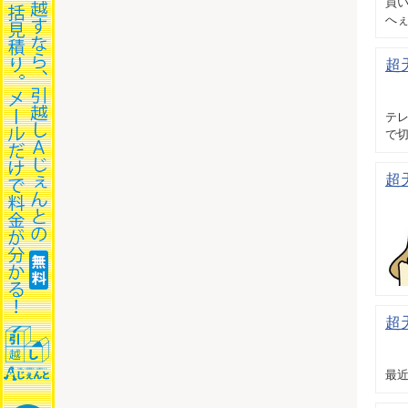
買い
へぇ
超
テ
で切
超
超
最近