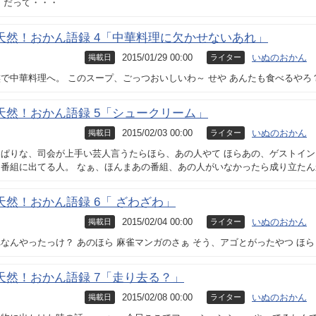
 だって・・・
天然！おかん語録 4「中華料理に欠かせないあれ」
2015/01/29 00:00
いぬのおかん
掲載日
ライター
で中華料理へ。 このスープ、ごっつおいしいわ～ せや あんたも食べるやろ
天然！おかん語録 5「シュークリーム」
2015/02/03 00:00
いぬのおかん
掲載日
ライター
っぱりな、司会が上手い芸人言うたらほら、あの人やて ほらあの、ゲストイン
て番組に出てる人。 なぁ、ほんまあの番組、あの人がいなかったら成り立た
天然！おかん語録 6「 ざわざわ」
2015/02/04 00:00
いぬのおかん
掲載日
ライター
なんやったっけ？ あのほら 麻雀マンガのさぁ そう、アゴとがったやつ ほら
天然！おかん語録 7「走り去る？」
2015/02/08 00:00
いぬのおかん
掲載日
ライター