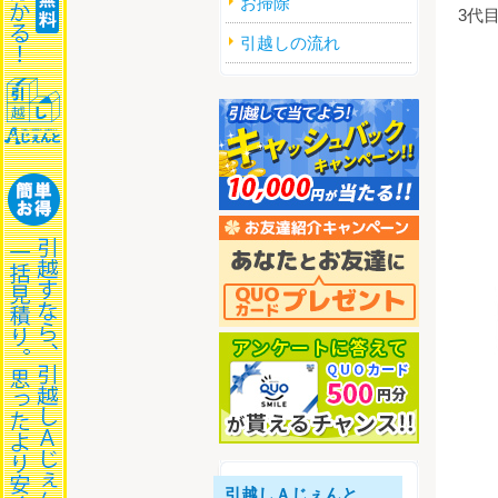
お掃除
3代
引越しの流れ
引越しＡじぇんと