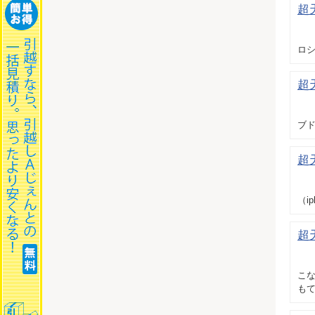
超
ロシ
超
ブ
超
（i
超
こな
もて