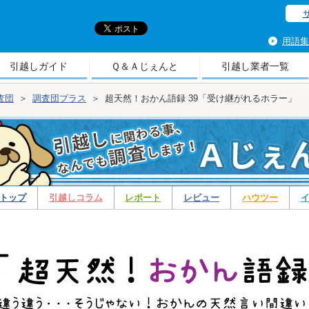
引
用語集
引越しガイド
Ｑ＆Ａじぇんと
引越し業者一覧
査団
＞
調査団プラス
＞
超天然！おかん語録 39「受け継がれるホラー」
トップ
引越しコラム
レポート
レビュー
ハウツー
ス