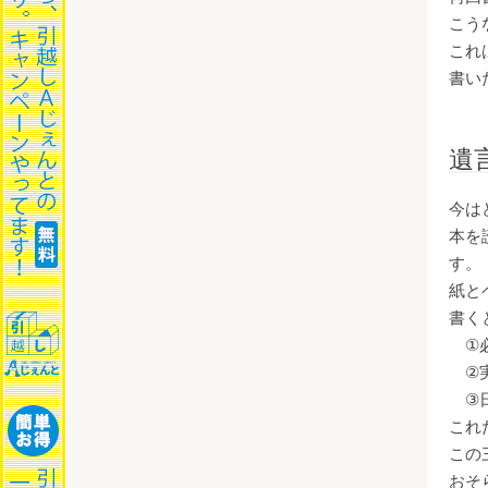
こう
これ
書い
遺
今は
本を
す。
紙と
書く
①必
②実
③日
これ
この
おそ