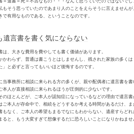
書＝遺書＝死＝不吉なもの・・・なんて思っていたのではないでし
私もそう思っていたのであまり人のことをえらそうに言えませんが
きで有用なものである、ということなのです。
も遺言書を書く気にならない
書は、大きな費用を費やしても書く価値があります。
かかわらず、普通は書こうとはしませんし、残された家族の多くは
た」と必ずと言ってもいいほど後悔するのです。
に当事務所に相談に来られる方の多くが、親や配偶者に遺言書を書
ご本人が直接相談に来られるほうが圧倒的に少ないです。
そのほとんどが、ご本人が認知症になっているなどの理由で遺言書
はご本人が存命中で、相続をどうするか考える時間があるだけ、ま
書もなく、ご本人の希望もまるでなにもわからない、遺産すらどれ
まると、もう大変すぎて想像するだに恐ろしいことになりかねませ