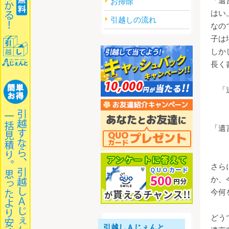
「遺
お掃除
はい
引越しの流れ
なの
子は
しか
長く
「遺
た
「遺
法
さら
か、
今何
どう
引越しＡじぇんと