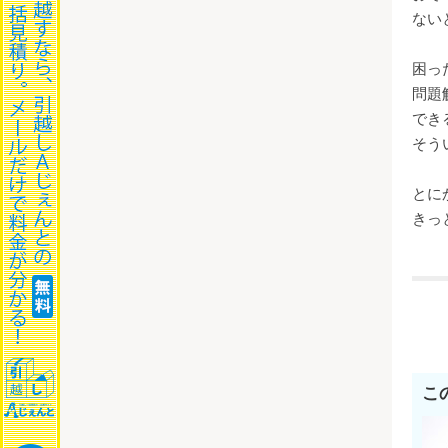
ない
困っ
問題
でき
そう
とに
きっ
こ