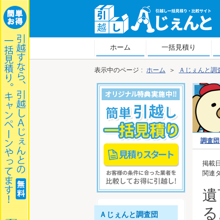
越しＡじぇんと
ホーム
一括見積り
表示中のページ :
ホーム
＞
Ａじぇんと調
調査団
越しコラ
掲載日
関連タ
遺
る
Ａじぇんと調査団