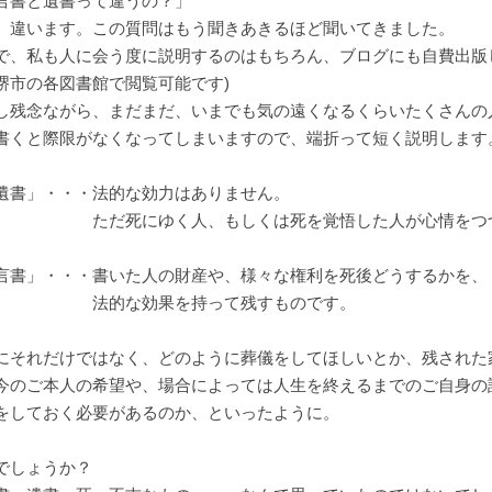
言書と遺書って違うの？」
。違います。この質問はもう聞きあきるほど聞いてきました。
で、私も人に会う度に説明するのはもちろん、ブログにも自費出版
堺市の各図書館で閲覧可能です)
し残念ながら、まだまだ、いまでも気の遠くなるくらいたくさんの
書くと際限がなくなってしまいますので、端折って短く説明します
書」・・・法的な効力はありません。
だ死にゆく人、もしくは死を覚悟した人が心情をつづ
言書」・・・書いた人の財産や、様々な権利を死後どうするかを、
的な効果を持って残すものです。
にそれだけではなく、どのように葬儀をしてほしいとか、残された
今のご本人の希望や、場合によっては人生を終えるまでのご自身の
をしておく必要があるのか、といったように。
でしょうか？