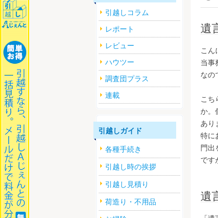
引越しコラム
遺
レポート
レビュー
こん
ハウツー
当事
なの
調査団プラス
連載
こち
か。
あり
引越しガイド
特に
門出
各種手続き
です
引越し時の挨拶
引越し見積り
遺
荷造り・不用品