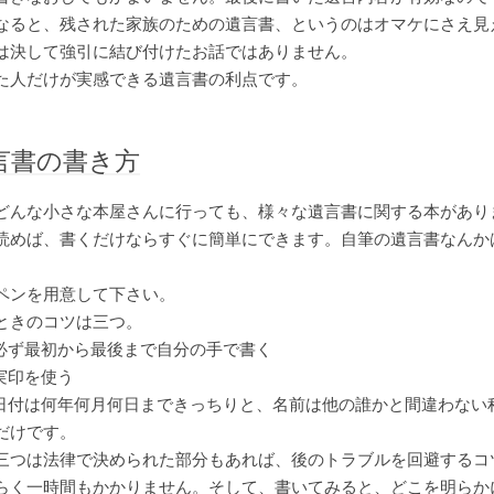
なると、残された家族のための遺言書、というのはオマケにさえ見
は決して強引に結び付けたお話ではありません。
た人だけが実感できる遺言書の利点です。
言書の書き方
どんな小さな本屋さんに行っても、様々な遺言書に関する本があり
読めば、書くだけならすぐに簡単にできます。自筆の遺言書なんか
ペンを用意して下さい。
ときのコツは三つ。
ず最初から最後まで自分の手で書く
印を使う
付は何年何月何日まできっちりと、名前は他の誰かと間違わない
だけです。
三つは法律で決められた部分もあれば、後のトラブルを回避するコ
らく一時間もかかりません。そして、書いてみると、どこを明らか