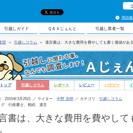
引
用語集
引越しガイド
Ｑ＆Ａじぇんと
引越し業者一覧
査団
＞
引越しコラム
＞
遺言書は、大きな費用を費やしても書く価値があ
トップ
引越しコラム
レポート
レビュー
ハウツー
ム
 :
2015年3月20日
／ ライター :
中野 浩明
／ カテゴリ :
引越しコラム
グ : 行政書士、相続、遺言
言書は、大きな費用を費やして
。