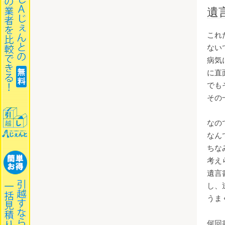
遺
これ
ない
病気
に直
でも
その
なの
なん
ちな
考え
遺言
し、
うま
何回