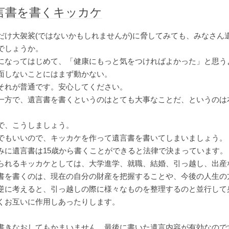
言書を書くキッカケ
だけ大袈裟(ではないかもしれませんが)に脅してみても、みなさん
でしょうか。
になってはじめて、「健康にもっと気をつければよかった」と思う
面しないことにはまず動かない。
それが普通です。安心してください。
一方で、遺言書を書くというのはとても大事なことだ、というのは
で、こうしましょう。
でもいいので、キッカケを作って遺言書を書いてしまいましょう。
みに遺言書は15歳から書くことができると法律で決まっています。
られるキッカケとしては、大学進学、就職、結婚、引っ越し、出産
書を書くのは、現在の自分の財産を把握することや、今後の人生の
逆に考えると、引っ越しの際に様々なものを整理するのと並行して
くお互いに作用しあったりします。
書きなおしてもかまいません。最後に書いた遺言内容が有効なので