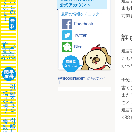
遺言
公式アカウント
まあ
最新の情報をチェック！
前向
Facebook
Twitter
誰
Blog
遺言
にも
かっ
@hikkoshiagent からのツイー
実際
ト
書く
また
これ
遺言
が始