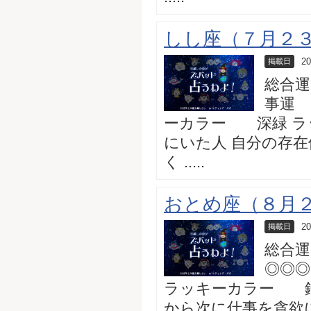
しし座（７月２３
20
掲載日
総合運
事運 
ーカラー 深緑 ラ
にいた人 自分の存
く .....
おとめ座（８月２
20
掲載日
総合運
◎◎◎
ラッキーカラー 錆
から次に仕事を貪欲に