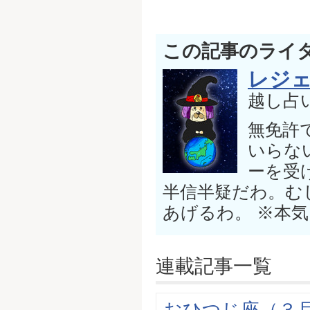
この記事のライ
レジ
越し占
無免許
いらな
ーを受
半信半疑だわ。む
あげるわ。 ※本
連載記事一覧
おひつじ座（３月