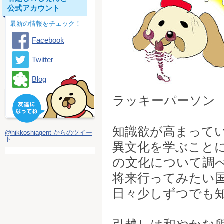
公式アカウント
最新の情報をチェック！
Facebook
Twitter
Blog
ラッキーパーソン 
知識欲が高まって
@hikkoshiagent からのツイー
ト
異文化を学ぶこと
の文化について調
将来行ってみたい
日々少しずつでも