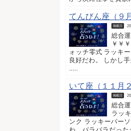
てんびん座（９月２
20
掲載日
総合運
￥￥￥
ォッチ零式 ラッキ
良好だわ。 しかし
.....
いて座（１１月２２日
20
掲載日
総合運
ラッキ
ンク ラッキーパー
わ。バラバラだったグ