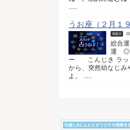
.....
うお座（２月１９日
20
掲載日
総合運
運 ◎
ー こんじき ラッ
から、突然幼なじみ
よ。 .....