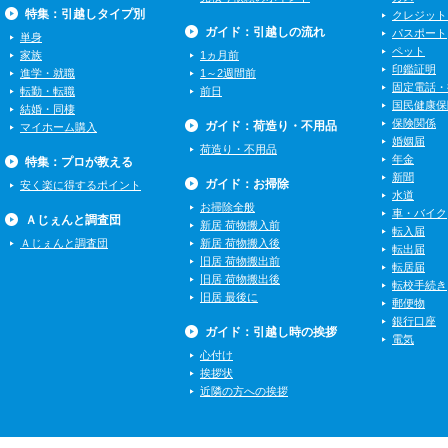
特集：引越しタイプ別
クレジット
ガイド：引越しの流れ
パスポート
単身
ペット
家族
1ヵ月前
印鑑証明
進学・就職
1～2週間前
固定電話・
転勤・転職
前日
国民健康保
結婚・同棲
保険関係
ガイド：荷造り・不用品
マイホーム購入
婚姻届
荷造り・不用品
年金
特集：プロが教える
新聞
ガイド：お掃除
安く楽に得するポイント
水道
お掃除全般
車・バイク
Ａじぇんと調査団
新居 荷物搬入前
転入届
Ａじぇんと調査団
新居 荷物搬入後
転出届
旧居 荷物搬出前
転居届
旧居 荷物搬出後
転校手続き
旧居 最後に
郵便物
銀行口座
ガイド：引越し時の挨拶
電気
心付け
挨拶状
近隣の方への挨拶