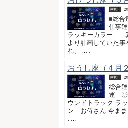
20
掲載日
■総合
仕事運
ラッキーカラー 真
より計画していた事
れ、 .....
おうし座（４月２
20
掲載日
総合運
運 ◎
ウンドトラック ラ
ン お侍さん 今ま
.....