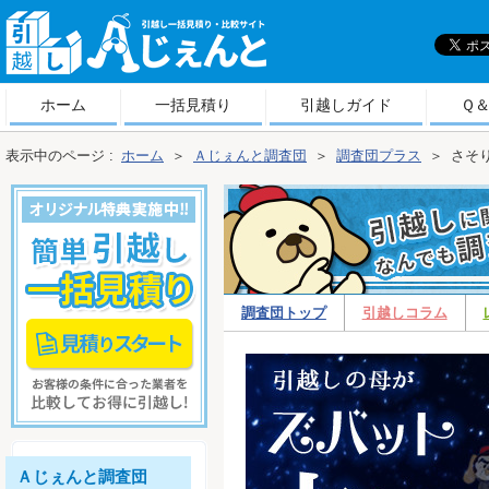
引
越しＡじぇんと
ホーム
一括見積り
引越しガイド
Ｑ
表示中のページ :
ホーム
＞
Ａじぇんと調査団
＞
調査団プラス
＞
さそり
調査団トップ
引越しコラム
査団プラス
Ａじぇんと調査団