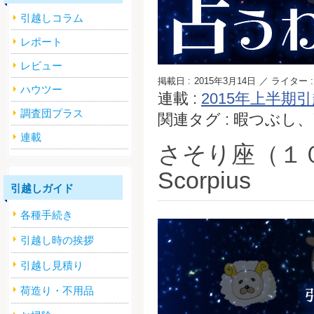
引越しコラム
レポート
レビュー
掲載日 :
2015年3月14日
／ ライター :
ハウツー
連載 :
2015年上半期
調査団プラス
関連タグ : 暇つぶ
連載
さそり座（１
Scorpius
引越しガイド
各種手続き
引越し時の挨拶
引越し見積り
荷造り・不用品