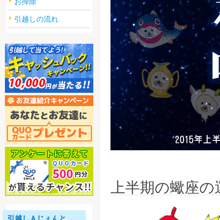
お掃除
引越しの流れ
上半期の蠍座の
引越しＡじぇんと