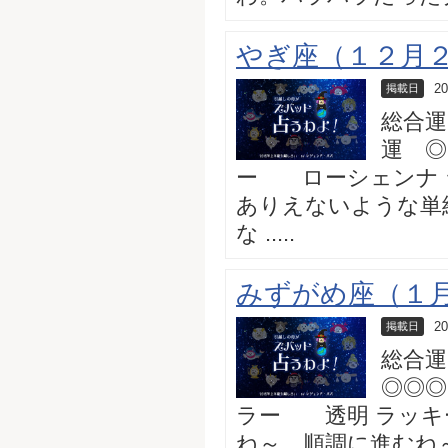
やぎ座（１２月２２
20
掲載日
総合運
運 ◎
ー ローシェンナ 
ありえないような単
な .....
みずがめ座（１月２
20
掲載日
総合運
◎◎◎
ラー 透明 ラッキ
ね～。順調に進むね