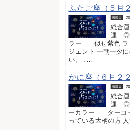
ふたご座（５月２
20
掲載日
総合運
運 ◎
ラー 似せ紫色 ラ
ジェント 一朝一夕
い。 .....
かに座（６月２２
20
掲載日
総合運
運 ◎
ーカラー ターコイ
っている大柄の方 
.....