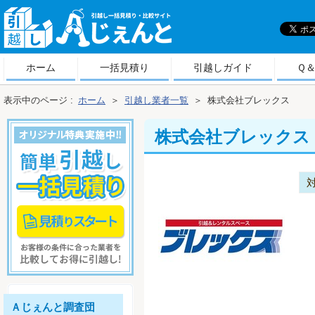
引
越しＡじぇんと
ホーム
一括見積り
引越しガイド
Ｑ
表示中のページ :
ホーム
＞
引越し業者一覧
＞
株式会社ブレックス
株式会社ブレックス
Ａじぇんと調査団