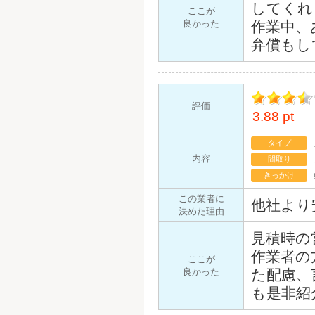
してくれ
ここが
良かった
作業中、
弁償もし
評価
3.88 pt
イント
タイプ
内容
間取り
きっかけ
この業者に
他社より
決めた理由
見積時の
作業者の
ここが
良かった
た配慮、
も是非紹