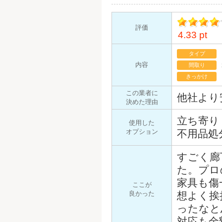
評価
4.33 pt
イント
タイプ
内容
間取り
きっかけ
この業者に
他社より
決めた理由
立ち寄り
使用した
オプション
不用品処
すごく廊
た。プロ
家具も傷
ここが
良かった
想よく挨
ったなと
対応も金