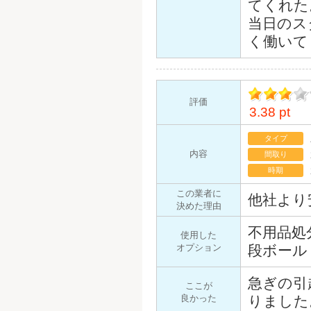
てくれた
当日のス
く働いて
評価
3.38 pt
イント
タイプ
内容
間取り
時期
この業者に
他社より
決めた理由
不用品処
使用した
オプション
段ボール
急ぎの引
ここが
良かった
りました