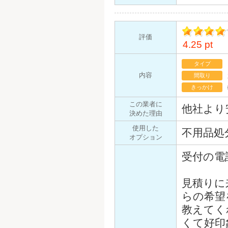
評価
4.25 pt
イント
タイプ
内容
間取り
きっかけ
この業者に
他社より
決めた理由
使用した
不用品処
オプション
受付の電
見積りに
らの希望
教えてく
くて好印