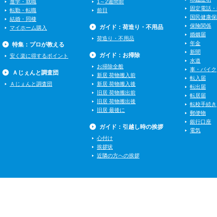
進学・就職
1～2週間前
固定電話・
転勤・転職
前日
国民健康保
結婚・同棲
保険関係
ガイド：荷造り・不用品
マイホーム購入
婚姻届
荷造り・不用品
年金
特集：プロが教える
新聞
ガイド：お掃除
安く楽に得するポイント
水道
お掃除全般
車・バイク
Ａじぇんと調査団
新居 荷物搬入前
転入届
Ａじぇんと調査団
新居 荷物搬入後
転出届
旧居 荷物搬出前
転居届
旧居 荷物搬出後
転校手続き
旧居 最後に
郵便物
銀行口座
ガイド：引越し時の挨拶
電気
心付け
挨拶状
近隣の方への挨拶