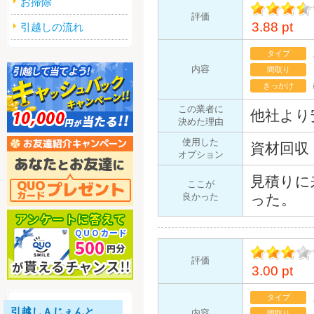
お掃除
評価
3.88 pt
イント
引越しの流れ
タイプ
内容
間取り
きっかけ
この業者に
他社より
決めた理由
使用した
資材回収
オプション
見積りに
ここが
良かった
った。
評価
3.00 pt
イント
タイプ
引越しＡじぇんと
内容
間取り