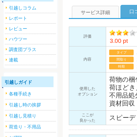
引越しコラム
口
サービス詳細
レポート
レビュー
評価
ハウツー
3.00 pt
イント
調査団プラス
タイプ
内容
連載
間取り
時期
荷物の梱
引越しガイド
荷ほどき
使用した
各種手続き
オプション
不用品処
資材回収
引越し時の挨拶
ここが
引越し見積り
スピーデ
良かった
荷造り・不用品