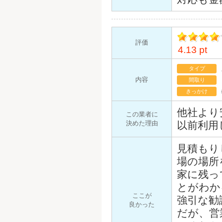
評価
4.13 pt
イント
タイプ
内容
間取り
きっかけ
他社より
この業者に
決めた理由
以前利用
見積もり
場の場所
家に残っ
とがわか
ここが
強引な勧
良かった
だが、営