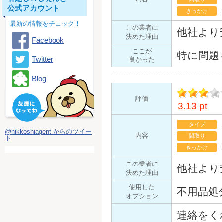
公式アカウント
きっかけ
最新の情報をチェック！
この業者に
他社より
決めた理由
Facebook
ここが
特に問題
Twitter
良かった
Blog
評価
3.13 pt
イント
タイプ
@hikkoshiagent からのツイー
内容
間取り
ト
きっかけ
この業者に
他社より
決めた理由
使用した
不用品処
オプション
連絡をく