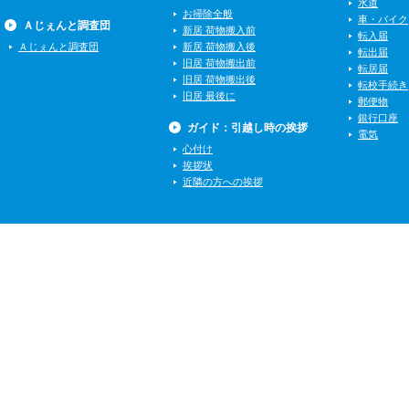
水道
お掃除全般
車・バイク
Ａじぇんと調査団
新居 荷物搬入前
転入届
Ａじぇんと調査団
新居 荷物搬入後
転出届
旧居 荷物搬出前
転居届
旧居 荷物搬出後
転校手続き
旧居 最後に
郵便物
銀行口座
ガイド：引越し時の挨拶
電気
心付け
挨拶状
近隣の方への挨拶