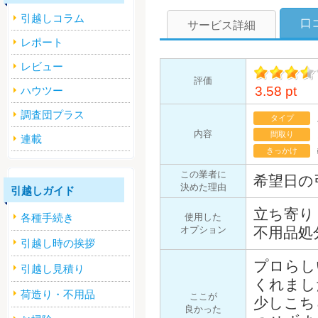
引越しコラム
口
サービス詳細
レポート
レビュー
評価
3.58 pt
ハウツー
イント
調査団プラス
タイプ
内容
間取り
連載
きっかけ
この業者に
希望日の
決めた理由
引越しガイド
立ち寄り
各種手続き
使用した
オプション
不用品処
引越し時の挨拶
プロらし
引越し見積り
くれまし
荷造り・不用品
ここが
少しこち
良かった