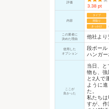
評価
3.38 pt
イント
タイプ
内容
間取り
きっかけ
この業者に
他社より
決めた理由
段ボール
使用した
オプション
ハンガー
当日、と
物も、強
と2人で
ように進
ここが
た。
良かった
私たちは
すが、作