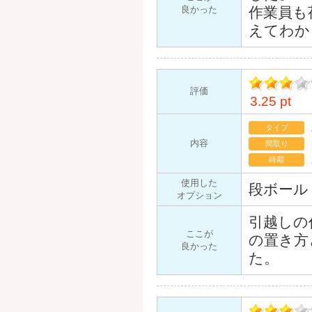
良かった
作業員も
えてわか
評価
3.25 pt
イント
タイプ
内容
間取り
時期
使用した
段ボール
オプション
引越しの
ここが
の置き方
良かった
た。