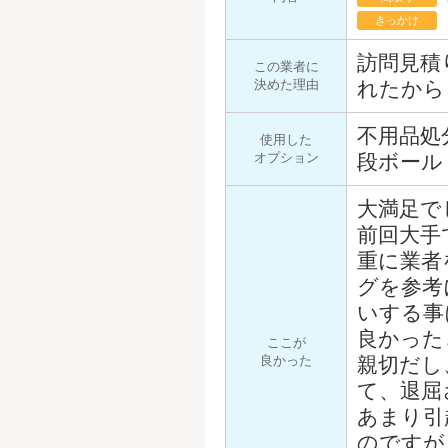
きっかけ
訪問見積
この業者に
決めた理由
れたから
不用品処
使用した
オプション
段ボール
大満足で
前回大手
重に業者
グを参考
いする事
良かった
ここが
良かった
親切だし
て、退屈
あまり引
のですが