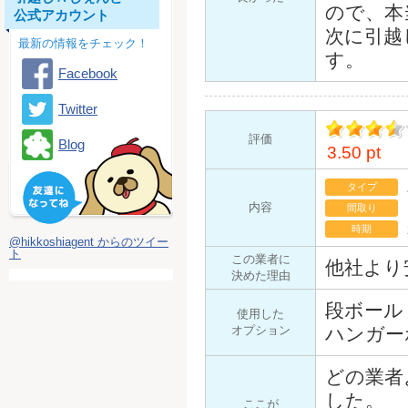
ので、本
公式アカウント
次に引越
最新の情報をチェック！
す。
Facebook
Twitter
評価
Blog
3.50 pt
イント
タイプ
内容
間取り
時期
@hikkoshiagent からのツイー
ト
この業者に
他社より
決めた理由
段ボール
使用した
オプション
ハンガー
どの業者
した。
ここが