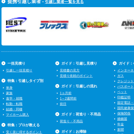
提携引越し業者 -
引越し業者一覧を見る
一括見積り
ガイド：引越し見積り
ガイド：
引越し一括見積り
見積書の見方
インターネ
見積り依頼のポイント
ガス
特集：引越しタイプ別
クレジット
ガイド：引越しの流れ
パスポート
単身
ペット
家族
1ヵ月前
印鑑証明
進学・就職
1～2週間前
固定電話・
転勤・転職
前日
国民健康保
結婚・同棲
保険関係
ガイド：荷造り・不用品
マイホーム購入
婚姻届
荷造り・不用品
年金
特集：プロが教える
新聞
ガイド：お掃除
安く楽に得するポイント