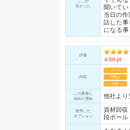
ここが
良かった
聞いてい
当日の作
話した事
になる事
評価
4.00 pt
イント
タイプ
内容
間取り
時期
この業者に
他社より
決めた理由
資材回収
使用した
オプション
段ボール