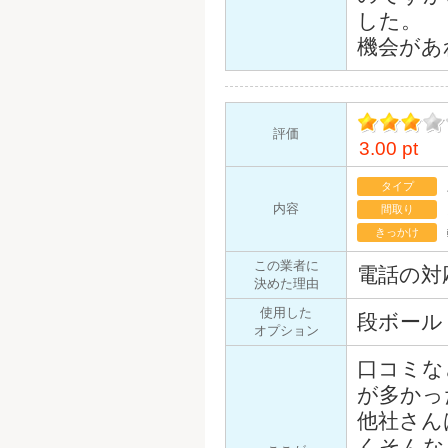
した。
機会があ
評価
3.00 pt
イント
タイプ
内容
間取り
きっかけ
この業者に
電話の対
決めた理由
使用した
段ボール
オプション
口コミな
が多かっ
他社さん
くそんな