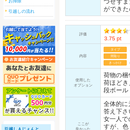
つせずま
お掃除
ができた
引越しの流れ
評価
3.75 pt
イント
タイプ
内容
間取り
きっかけ
荷物の梱
使用した
荷ほどき
オプション
段ボール
全体的に
答え下さ
女一人で
ここが
すが、色
引越しＡじぇんと
良かった