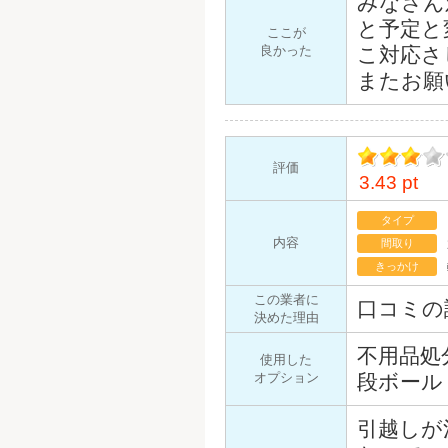
みなさん
と予定と
ここが
良かった
こ対応さ
またお願
評価
3.43 pt
イント
タイプ
内容
間取り
きっかけ
この業者に
口コミの
決めた理由
不用品処
使用した
オプション
段ボール
引越しが