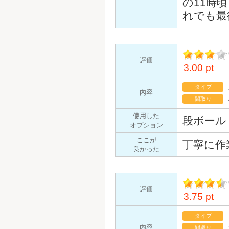
の11時
れでも最
評価
3.00 pt
イント
タイプ
内容
間取り
使用した
段ボール
オプション
ここが
丁寧に作
良かった
評価
3.75 pt
イント
タイプ
内容
間取り