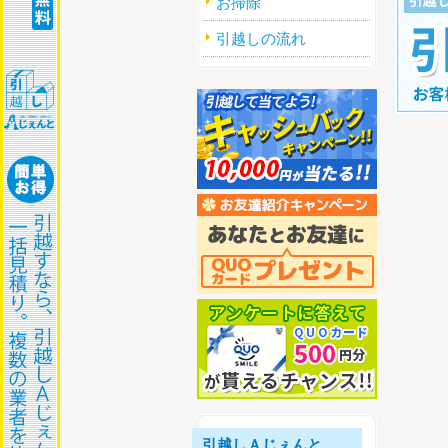
お掃除
引越しの流れ
すぐ引越
引越しＡじぇんと