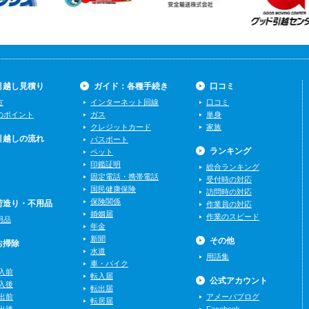
引越し見積り
ガイド：各種手続き
口コミ
方
インターネット回線
口コミ
のポイント
ガス
単身
クレジットカード
家族
引越しの流れ
パスポート
ランキング
ペット
印鑑証明
総合ランキング
固定電話・携帯電話
受付時の対応
国民健康保険
訪問時の対応
保険関係
荷造り・不用品
作業員の対応
婚姻届
作業のスピード
用品
年金
新聞
その他
お掃除
水道
用語集
車・バイク
入前
転入届
公式アカウント
入後
転出届
出前
アメーバブログ
転居届