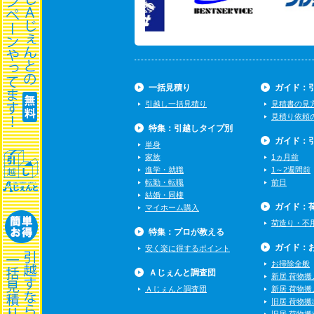
一括見積り
ガイド：
引越し一括見積り
見積書の見
見積り依頼
特集：引越しタイプ別
ガイド：
単身
家族
1ヵ月前
進学・就職
1～2週間前
転勤・転職
前日
結婚・同棲
ガイド：
マイホーム購入
荷造り・不
特集：プロが教える
ガイド：
安く楽に得するポイント
お掃除全般
Ａじぇんと調査団
新居 荷物搬
Ａじぇんと調査団
新居 荷物搬
旧居 荷物搬