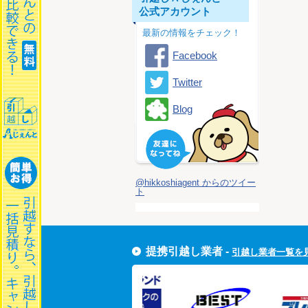
公式アカウント
最新の情報をチェック！
Facebook
Twitter
Blog
@hikkoshiagent からのツイー
ト
提携引越し業者 -
引越し業者一覧を