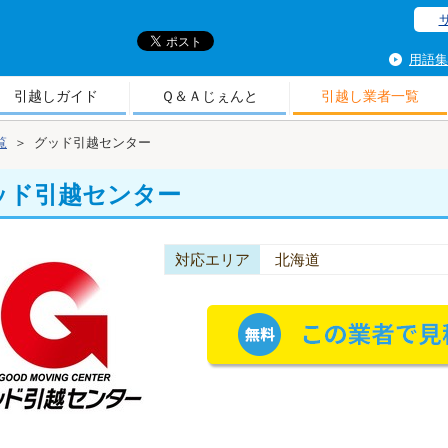
引
用語集
引越しガイド
Ｑ＆Ａじぇんと
引越し業者一覧
覧
＞
グッド引越センター
ッド引越センター
対応エリア
北海道
の業者に依頼する