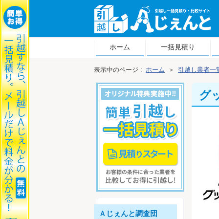
越しＡじぇんと
ホーム
一括見積り
表示中のページ :
ホーム
＞
引越し業者一
グ
Ａじぇんと調査団