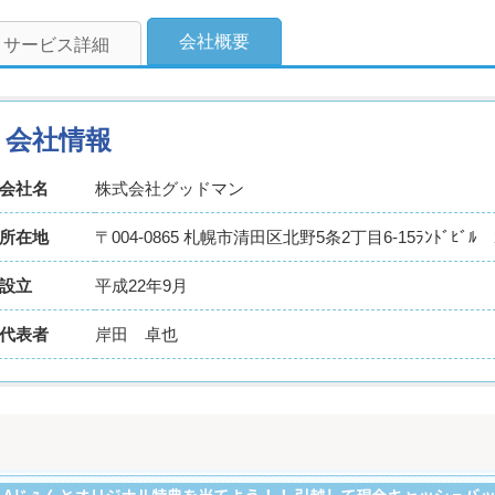
会社概要
サービス詳細
会社情報
会社名
株式会社グッドマン
所在地
〒004-0865 札幌市清田区北野5条2丁目6-15ﾗﾝﾄﾞﾋﾞﾙ 
設立
平成22年9月
代表者
岸田 卓也