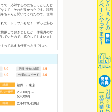
出てて、応対するのにちょっとしんど
ぎなくて、それが良かったです。説明
話をちゃんと聞いてくれたので、信用
くれて、トラブルもなく、ずっと安心
は挨拶しておきましたが、作業員の方
拶していたので、感心してしまいまし
な！って思える仕事っぷりでした。
3.0
見積り時の対応
4.5
4.0
作業のスピード
4.0
場所
福岡 → 東京
払った費用
25,000円 ～
50,000円
時期
2014年9月18日