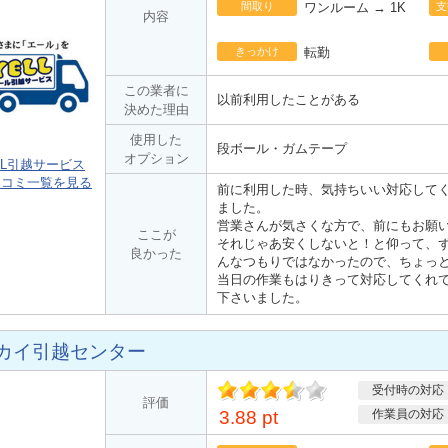
間取り
ワンルーム → 1K
支
内容
きっかけ
転勤
この業者に
以前利用したことがある
決めた理由
使用した
段ボール・ガムテープ
オプション
LL引越サービス
口コミ一覧を見る
前に利用した時、気持ちいい対応して
ました。
営業さんが気さくな方で、前にもお願
ここが
それじゃあ安くしないと！と仰って、
良かった
んなつもりではなかったので、ちょっ
当日の作業もはりきって対応してくれ
下さいました。
カイ引越センター
受付時の対応
ポ
評価
イント
3.88 pt
作業員の対応