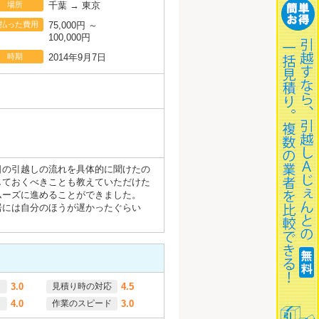
場所
千葉 → 東京
払った費用
75,000円 ～
100,000円
時期
2014年9月7日
日の引越しの流れを具体的に聞けたの
しておくべきことも教えていただけた
ムーズに進めることができました。
居には自分のほうが遅かったぐらい
3.0
見積り時の対応
4.5
4.0
作業のスピード
3.0