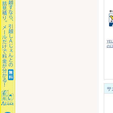
YE
の
サ