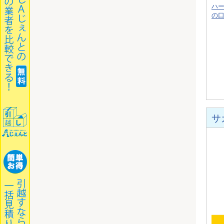
ハ
の
サ