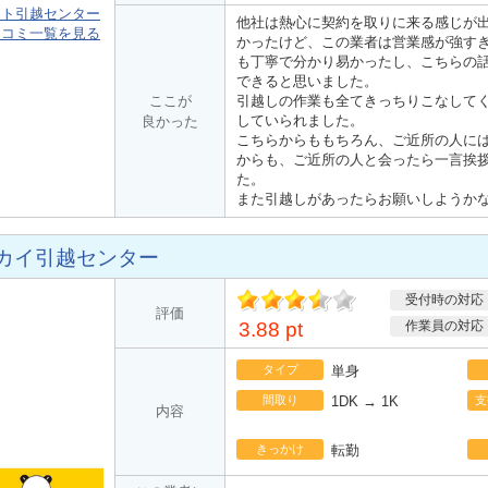
ート引越センター
他社は熱心に契約を取りに来る感じが
口コミ一覧を見る
かったけど、この業者は営業感が強す
も丁寧で分かり易かったし、こちらの
できると思いました。
ここが
引越しの作業も全てきっちりこなして
していられました。
良かった
こちらからももちろん、ご近所の人に
からも、ご近所の人と会ったら一言挨
た。
また引越しがあったらお願いしようか
カイ引越センター
受付時の対応
ポ
評価
イント
3.88 pt
作業員の対応
タイプ
単身
間取り
1DK → 1K
支
内容
きっかけ
転勤