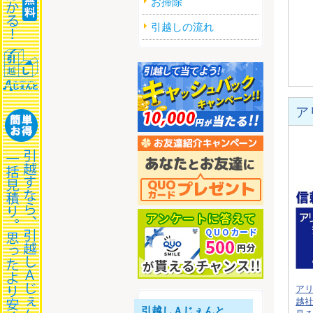
お掃除
引越しの流れ
ア
ア
越
引越しＡじぇんと