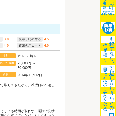
3.0
見積り時の対応
4.5
4.0
作業のスピード
4.0
場所
埼玉 → 埼玉
払った費用
25,000円 ～
50,000円
時期
2014年11月12日
やり取りできたから、希望日の引越し
どうしても時間が取れず、電話で見積
事細かに伝えていたが、もしかしたら