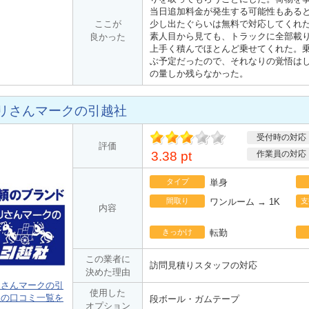
当日追加料金が発生する可能性もある
ここが
少し出たぐらいは無料で対応してくれ
素人目から見ても、トラックに全部載
良かった
上手く積んでほとんど乗せてくれた。
ぶ予定だったので、それなりの覚悟は
の量しか残らなかった。
リさんマークの引越社
受付時の対応
ポ
評価
イント
3.38 pt
作業員の対応
タイプ
単身
間取り
ワンルーム → 1K
支
内容
きっかけ
転勤
この業者に
訪問見積りスタッフの対応
決めた理由
リさんマークの引
使用した
社の口コミ一覧を
段ボール・ガムテープ
オプション