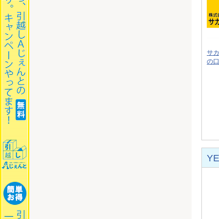
サ
の
Y