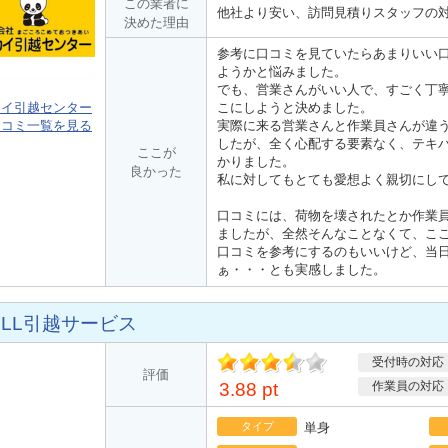
この業者に
他社より安い、訪問見積りスタッフの
決めた理由
参考に口コミを見ていたらあまりいい
ようかと悩みました。
でも、営業さんがいい人で、すごく丁
カイ引越センター
こにしようと決めました。
口コミ一覧を見る
実際に来る営業さんと作業員さんが違
したが、全く心配する要素なく、テキ
ここが
かりました。
良かった
私に対してもとても愛想よく親切にし
口コミには、荷物を壊されたとか作業
ましたが、全然そんなことなくて、こ
口コミを参考にするのもいいけど、当
ぁ・・・とも実感しました。
ELL引越サービス
受付時の対応
ポ
評価
イント
3.88 pt
作業員の対応
タイプ
単身