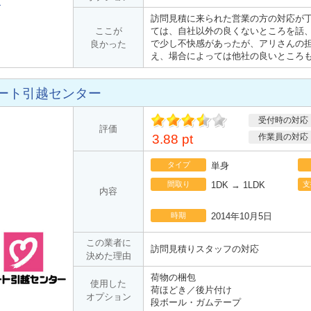
る
訪問見積に来られた営業の方の対応が
ここが
ては、自社以外の良くないところを話
で少し不快感があったが、アリさんの
良かった
え、場合によっては他社の良いところ
ート引越センター
受付時の対応
ポ
評価
イント
3.88 pt
作業員の対応
タイプ
単身
間取り
1DK → 1LDK
支
内容
時期
2014年10月5日
この業者に
訪問見積りスタッフの対応
決めた理由
荷物の梱包
使用した
荷ほどき／後片付け
オプション
段ボール・ガムテープ