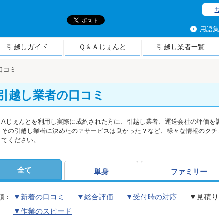
引
用語集
引越しガイド
Ｑ＆Ａじぇんと
引越し業者一覧
口コミ
引越し業者の口コミ
しAじぇんとを利用し実際に成約された方に、引越し業者、運送会社の評価を
、その引越し業者に決めたの？サービスは良かった？など、様々な情報のクチ
してください。
全て
単身
ファミリー
 :
▼新着の口コミ
▼総合評価
▼受付時の対応
▼見積り
▼作業のスピード