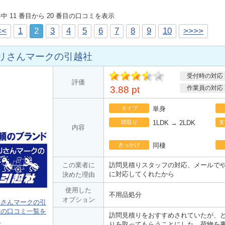
 件中 11 番目から 20 番目の口コミを表示
<<
1
2
3
4
5
6
7
8
9
10
>>>>
リさんマークの引越社
受付時の対応
ポ
評価
イント
3.88 pt
作業員の対応
タイプ
単身
間取り
1LDK → 2LDK
支
内容
きっかけ
同棲
この業者に
訪問見積りスタッフの対応、メールで
に対応してくれたから
決めた理由
使用した
不用品処分
オプション
リさんマークの引
社の口コミ一覧を
訪問見積りをおすすめされていたが、
る
りを取ってもらうことにした。荷物を