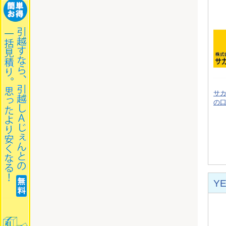
サ
の
Y