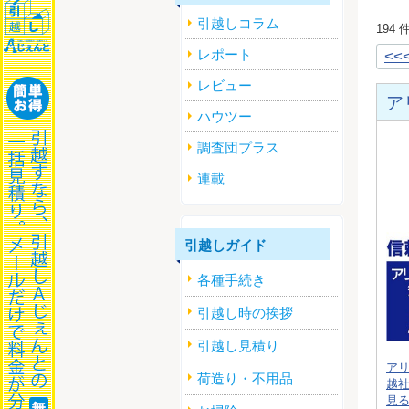
引越しコラム
194
レポート
<<
レビュー
ア
ハウツー
調査団プラス
連載
引越しガイド
各種手続き
引越し時の挨拶
引越し見積り
ア
荷造り・不用品
越
見