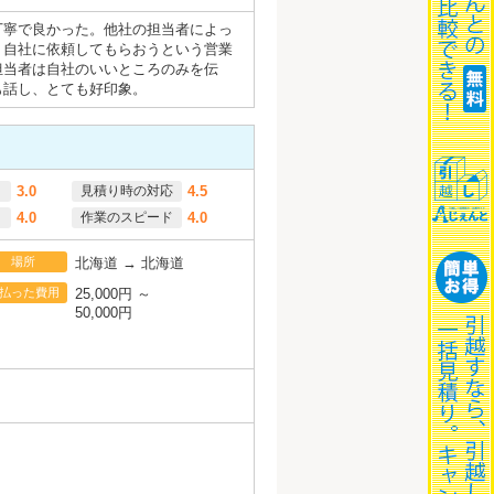
丁寧で良かった。他社の担当者によっ
、自社に依頼してもらおうという営業
担当者は自社のいいところのみを伝
も話し、とても好印象。
3.0
見積り時の対応
4.5
4.0
作業のスピード
4.0
場所
北海道 → 北海道
払った費用
25,000円 ～
50,000円