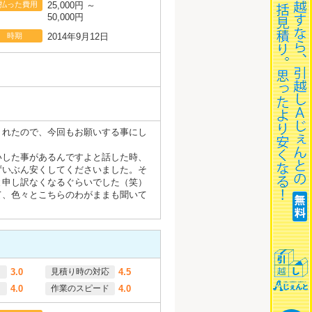
払った費用
25,000円 ～
50,000円
時期
2014年9月12日
くれたので、今回もお願いする事にし
いした事があるんですよと話した時、
ずいぶん安くしてくださいました。そ
と申し訳なくなるぐらいでした（笑）
て、色々とこちらのわがままも聞いて
3.0
見積り時の対応
4.5
4.0
作業のスピード
4.0