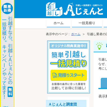
越しＡじぇんと
ホーム
一括見積り
表示中のページ :
ホーム
＞
引越し業者の
引越
なぜ
考に
表示順
Ａじぇんと調査団