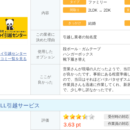
タイプ
ファミリー
間取り
2LDK → 2DK
支
内容
きっかけ
結婚
この業者に
引越し業者の知名度
決めた理由
段ボール・ガムテープ
使用した
カイ引越センター
ハンガーボックス
オプション
口コミ一覧を見る
靴下履き替え
営業さんが現場の人だったようで、当
が良かったです。事前にある程度準備
ここが
ので、当日はそれほどバタバタせずス
良かった
作業員さんも迅速に作業してくれ、新
で、少し申し訳なかったです。
ELL引越サービス
受付時の対応
ポ
評価
イント
3.63 pt
作業員の対応