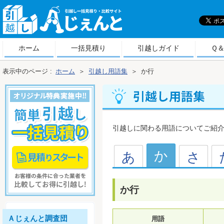
引
越しＡじぇんと
ホーム
一括見積り
引越しガイド
Ｑ
表示中のページ :
ホーム
＞
引越し用語集
＞
か行
行 引越し用語集
引越しに関わる用語についてご紹
か
あ
さ
か行
Ａじぇんと調査団
用語