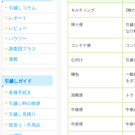
引越しコラム
キルティング
2枚
レポート
帰り便
引越
レビュー
なけ
ハウツー
コンテナ便
コン
調査団プラス
連載
心付け
引越
梱包
一般
引越しガイド
をダ
各種手続き
混載便
トラ
引越し時の挨拶
午後便
午後
引越し見積り
午前便
午前
荷造り・不用品