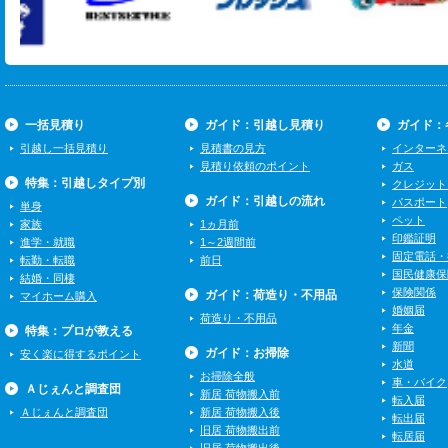
一括見積り
ガイド：引越し見積り
ガイド：
引越し一括見積り
見積書の見方
インターネ
見積り依頼のポイント
ガス
特集：引越しタイプ別
クレジット
ガイド：引越しの流れ
パスポート
単身
ペット
家族
1ヵ月前
印鑑証明
進学・就職
1～2週間前
固定電話・
転勤・転職
前日
国民健康保
結婚・同棲
保険関係
ガイド：荷造り・不用品
マイホーム購入
婚姻届
荷造り・不用品
年金
特集：プロが教える
新聞
ガイド：お掃除
安く楽に得するポイント
水道
お掃除全般
車・バイク
Ａじぇんと調査団
新居 荷物搬入前
転入届
Ａじぇんと調査団
新居 荷物搬入後
転出届
旧居 荷物搬出前
転居届