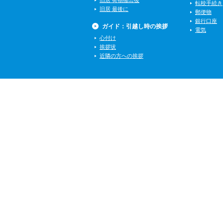
旧居 荷物搬出後
転校手続き
旧居 最後に
郵便物
銀行口座
ガイド：引越し時の挨拶
電気
心付け
挨拶状
近隣の方への挨拶