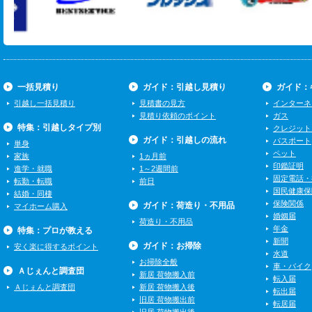
一括見積り
ガイド：引越し見積り
ガイド：
引越し一括見積り
見積書の見方
インターネ
見積り依頼のポイント
ガス
特集：引越しタイプ別
クレジット
ガイド：引越しの流れ
パスポート
単身
ペット
家族
1ヵ月前
印鑑証明
進学・就職
1～2週間前
固定電話・
転勤・転職
前日
国民健康保
結婚・同棲
保険関係
ガイド：荷造り・不用品
マイホーム購入
婚姻届
荷造り・不用品
年金
特集：プロが教える
新聞
ガイド：お掃除
安く楽に得するポイント
水道
お掃除全般
車・バイク
Ａじぇんと調査団
新居 荷物搬入前
転入届
Ａじぇんと調査団
新居 荷物搬入後
転出届
旧居 荷物搬出前
転居届