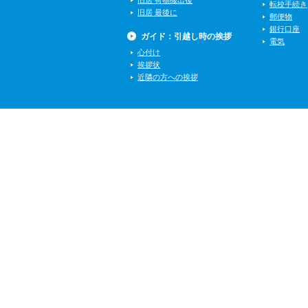
旧居 荷物搬出後
転校手続き
旧居 最後に
郵便物
銀行口座
ガイド：引越し時の挨拶
電気
心付け
挨拶状
近隣の方への挨拶