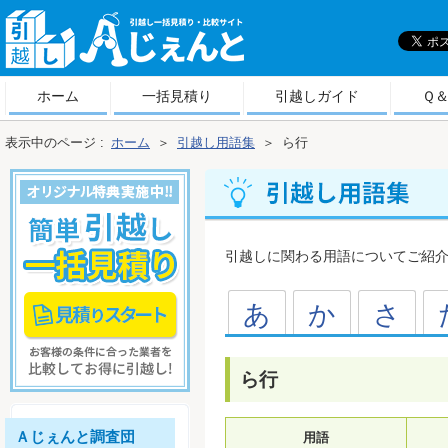
引
越しＡじぇんと
ホーム
一括見積り
引越しガイド
Ｑ
表示中のページ :
ホーム
＞
引越し用語集
＞
ら行
行 引越し用語集
引越しに関わる用語についてご紹
あ
か
さ
ら行
Ａじぇんと調査団
用語