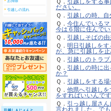
Ｑ．
引越しをする事
お掃除
ださい。
引越しの流れ
Ｑ．
引越しの時、自
Ｑ．
今住んでいるマ
今は６階に住んでいま
Ｑ．
引越しそばの由
Ｑ．
明日引越しをす
が、急に引越しを止め
Ｑ．
引越しのトラブ
Ｑ．
引越しの時に出
か？
Ｑ．
引越しをする場
Ｑ．
他県へ引越しを
をすればいいんで
Ｑ．
引っ越し屋さん
言われました。でも、
引越しＡじぇんと