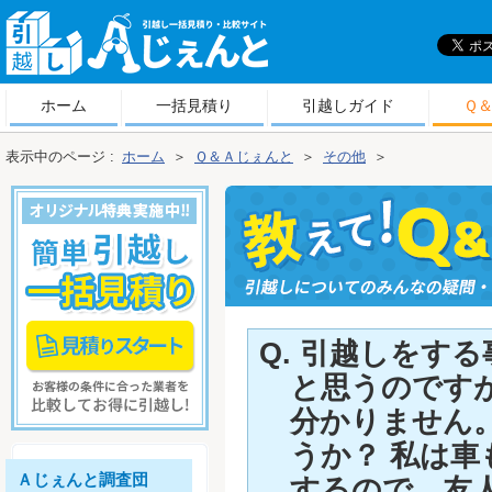
引
越しＡじぇんと
ホーム
一括見積り
引越しガイド
Ｑ
表示中のページ :
ホーム
＞
Ｑ＆Ａじぇんと
＞
その他
＞
Q. 引越しをす
と思うのです
分かりません
うか？ 私は
Ａじぇんと調査団
するので、友