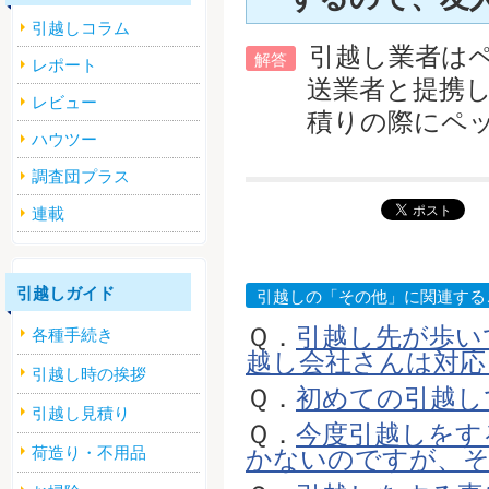
引越しコラム
引越し業者は
解答
レポート
送業者と提携
レビュー
積りの際にペ
ハウツー
調査団プラス
連載
引越しガイド
引越しの「その他」に関連する
Ｑ．
引越し先が歩い
各種手続き
越し会社さんは対応し
引越し時の挨拶
Ｑ．
初めての引越し
引越し見積り
Ｑ．
今度引越しをす
荷造り・不用品
かないのですが、それ