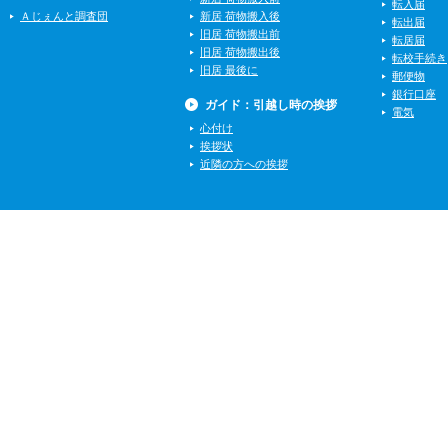
転入届
Ａじぇんと調査団
新居 荷物搬入後
転出届
旧居 荷物搬出前
転居届
旧居 荷物搬出後
転校手続き
旧居 最後に
郵便物
銀行口座
ガイド：引越し時の挨拶
電気
心付け
挨拶状
近隣の方への挨拶