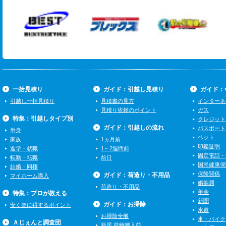
一括見積り
ガイド：引越し見積り
ガイド：
引越し一括見積り
見積書の見方
インターネ
見積り依頼のポイント
ガス
特集：引越しタイプ別
クレジット
ガイド：引越しの流れ
パスポート
単身
ペット
家族
1ヵ月前
印鑑証明
進学・就職
1～2週間前
固定電話・
転勤・転職
前日
国民健康保
結婚・同棲
保険関係
ガイド：荷造り・不用品
マイホーム購入
婚姻届
荷造り・不用品
年金
特集：プロが教える
新聞
ガイド：お掃除
安く楽に得するポイント
水道
お掃除全般
車・バイク
Ａじぇんと調査団
新居 荷物搬入前