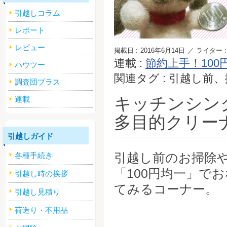
引越しコラム
レポート
レビュー
掲載日 :
2016年6月14日
／ ライター :
連載 :
節約上手！100
ハウツー
関連タグ : 引越し
調査団プラス
キッチンシン
連載
多目的クリー
引越しガイド
引越し前のお掃除
各種手続き
「100円均一」で
引越し時の挨拶
てみるコーナー。
引越し見積り
荷造り・不用品