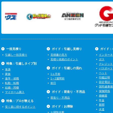
一括見積り
ガイド：引越し見積り
ガイド：
引越し一括見積り
見積書の見方
インターネ
見積り依頼のポイント
ガス
特集：引越しタイプ別
クレジット
ガイド：引越しの流れ
パスポート
単身
ペット
家族
1ヵ月前
印鑑証明
進学・就職
1～2週間前
固定電話・
転勤・転職
前日
国民健康保
結婚・同棲
保険関係
ガイド：荷造り・不用品
マイホーム購入
婚姻届
荷造り・不用品
年金
特集：プロが教える
新聞
ガイド：お掃除
安く楽に得するポイント
水道
お掃除全般