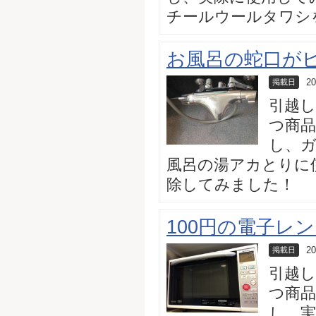
チールウールタワシ
お風呂の蛇口が
20
掲載日
引越
つ商品
し、ガ
風呂の湯アカとりに
除してみました！
100円の電子レ
20
掲載日
引越
つ商品
し、実