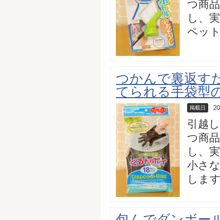
つ商品
し、実
ペッ
つかんで裏返す
てられる手袋型
20
掲載日
引越
つ商品
し、実
小さ
しま
包んでダンボー