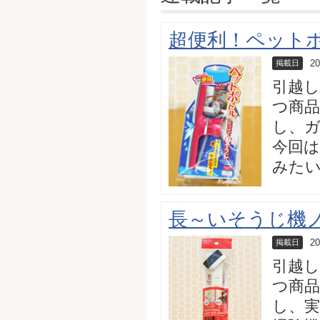
超便利！ペット
20
掲載日
引越
つ商品
し、
今回
みた
長～いそうじ機
20
掲載日
引越
つ商品
し、実