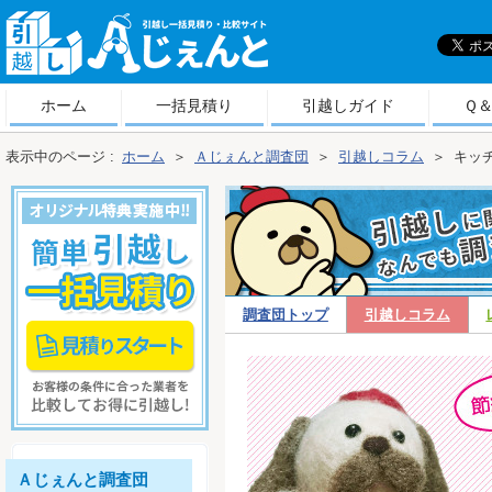
引
越しＡじぇんと
ホーム
一括見積り
引越しガイド
Ｑ
表示中のページ :
ホーム
＞
Ａじぇんと調査団
＞
引越しコラム
＞
キッ
調査団トップ
引越しコラム
越しコラム
Ａじぇんと調査団