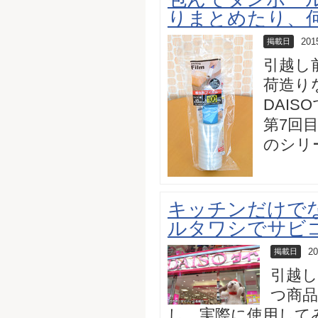
りまとめたり、
201
掲載日
引越し
荷造り
DAI
第7回
のシリー
キッチンだけで
ルタワシでサビ
20
掲載日
引越
つ商品
し、実際に使用して