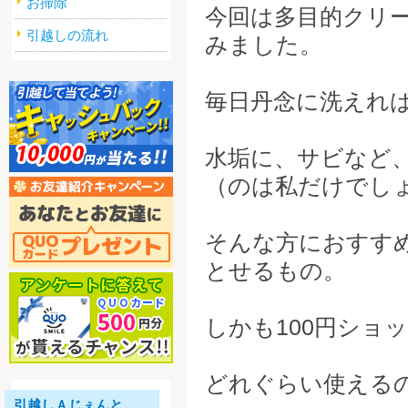
お掃除
今回は多目的クリ
引越しの流れ
みました。
毎日丹念に洗えれ
水垢に、サビなど
（のは私だけでし
そんな方におすす
とせるもの。
しかも100円ショ
どれぐらい使える
引越しＡじぇんと