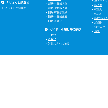
車・バイク
Ａじぇんと調査団
新居 荷物搬入前
転入届
Ａじぇんと調査団
新居 荷物搬入後
転出届
旧居 荷物搬出前
転居届
旧居 荷物搬出後
転校手続き
旧居 最後に
郵便物
銀行口座
ガイド：引越し時の挨拶
電気
心付け
挨拶状
近隣の方への挨拶