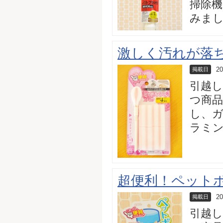
掃除
みま
激しく汚れが落
20
掲載日
引越
つ商品
し、ガ
ラミ
超便利！ペット
20
掲載日
引越