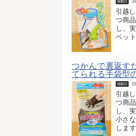
20
掲載日
引越
つ商品
し、実
ペッ
つかんで裏返す
てられる手袋型
20
掲載日
引越
つ商品
し、実
小さ
しま