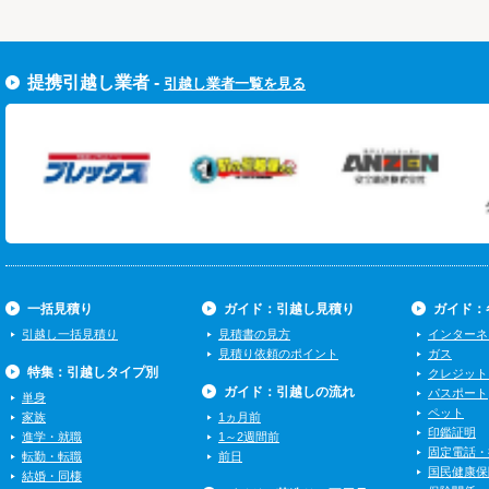
すぐ引越し一括見積りをする
提携引越し業者 -
引越し業者一覧を見る
一括見積り
ガイド：引越し見積り
ガイド：
引越し一括見積り
見積書の見方
インターネ
見積り依頼のポイント
ガス
特集：引越しタイプ別
クレジット
ガイド：引越しの流れ
パスポート
単身
ペット
家族
1ヵ月前
印鑑証明
進学・就職
1～2週間前
固定電話・
転勤・転職
前日
国民健康保
結婚・同棲