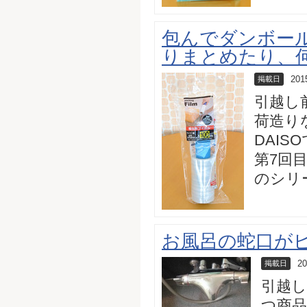
包んでダンボー
りまとめたり、
201
掲載日
引越し
荷造り
DAI
第7回
のシリー
お風呂の蛇口が
20
掲載日
引越
つ商品