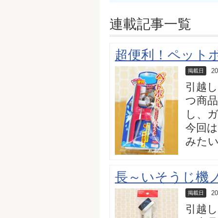
連載記事一覧
超便利！ペット
20
掲載日
引越
つ商品
し、
今回
みた
長～いそうじ機
20
掲載日
引越