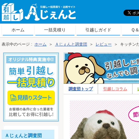
引
越しＡじぇんと
ホーム
一括見積り
引越しガイド
Ｑ
表示中のページ :
ホーム
＞
Ａじぇんと調査団
＞
レビュー
＞
キッチン
調査団トップ
引越しコラム
ビュー
Ａじぇんと調査団