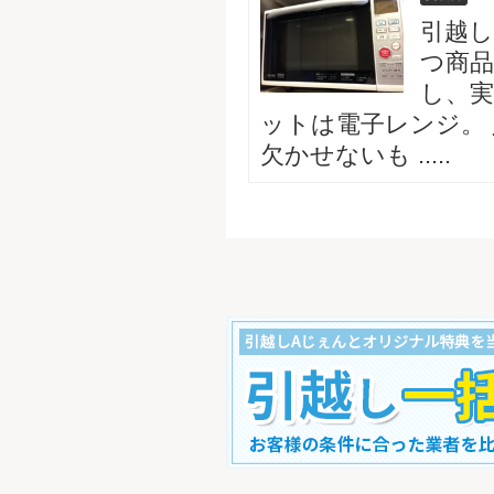
引越
つ商品
し、実
ットは電子レンジ。
欠かせないも .....