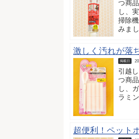
つ商品
し、実
掃除
みま
激しく汚れが落
20
掲載日
引越
つ商品
し、ガ
ラミ
超便利！ペット