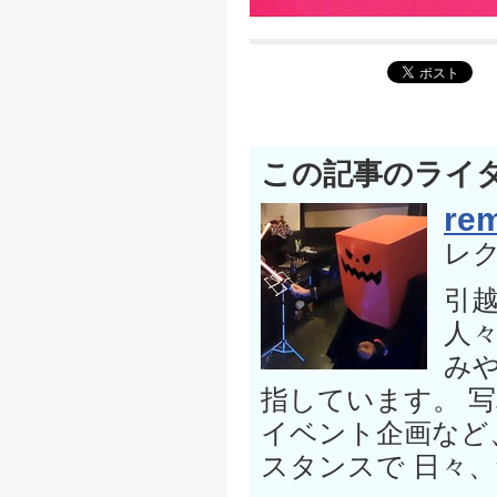
この記事のライ
rem
レ
引
人
み
指しています。 
イベント企画など
スタンスで 日々