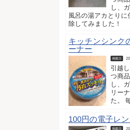
し、ガ
風呂の湯アカとりに
除してみました！
キッチンシンク
ーナー
20
掲載日
引越
つ商品
し、ガ
リー
た。 
100円の電子レ
20
掲載日