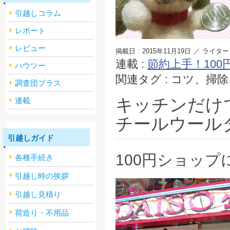
引越しコラム
レポート
レビュー
掲載日 :
2015年11月19日
／ ライター 
連載 :
節約上手！100
ハウツー
関連タグ : コツ、
調査団プラス
キッチンだけ
連載
チールウール
引越しガイド
100円ショッ
各種手続き
引越し時の挨拶
引越し見積り
荷造り・不用品