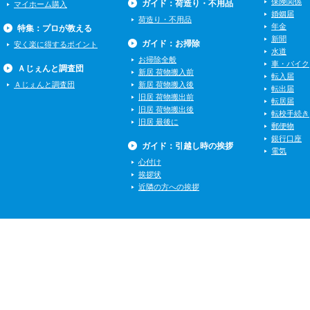
保険関係
ガイド：荷造り・不用品
マイホーム購入
婚姻届
荷造り・不用品
年金
特集：プロが教える
新聞
ガイド：お掃除
安く楽に得するポイント
水道
お掃除全般
車・バイク
Ａじぇんと調査団
新居 荷物搬入前
転入届
Ａじぇんと調査団
新居 荷物搬入後
転出届
旧居 荷物搬出前
転居届
旧居 荷物搬出後
転校手続き
旧居 最後に
郵便物
銀行口座
ガイド：引越し時の挨拶
電気
心付け
挨拶状
近隣の方への挨拶