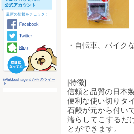
公式アカウント
最新の情報をチェック！
Facebook
Twitter
・自転車、バイク
Blog
@hikkoshiagent からのツイー
[特徴]
ト
信頼と品質の日本
便利な使い切りタ
石鹸が元から付い
濡らしてこするだ
とができます。