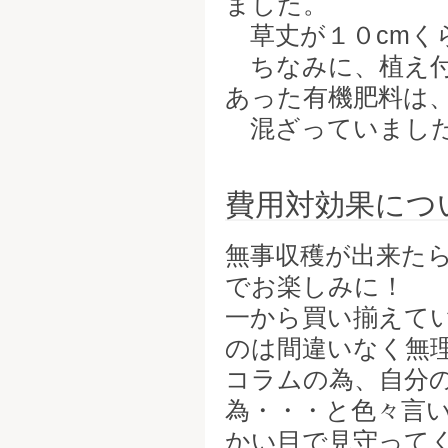
ました。
草丈が１０cmく
ちなみに、植え付
あった有機肥料は
混ざっていまし
費用対効果につ
無事収穫が出来た
でお楽しみに！
一から買い揃えて
のは間違いなく無
コラムの為、自分
為・・・と色々言
かい目で見守ってく