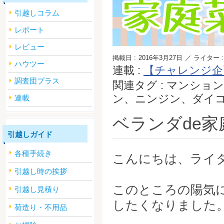
引越しコラム
レポート
レビュー
掲載日 :
2016年3月27日
／ ライター :
ハウツー
連載 :
【チャレンジ企
調査団プラス
関連タグ : マンシ
ン、ニンジン、ダイ
連載
ベランダde家庭
引越しガイド
各種手続き
こんにちは、ライ
引越し時の挨拶
このところの陽気
引越し見積り
したくなりました
荷造り・不用品