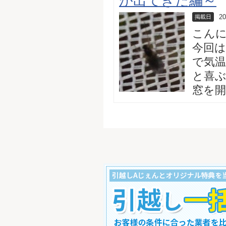
が出てきた編～
20
掲載日
こん
今回は
で気
と喜ぶ
窓を開