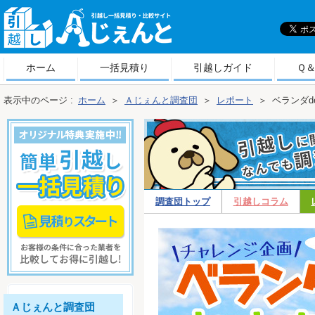
引
越しＡじぇんと
ホーム
一括見積り
引越しガイド
Ｑ
表示中のページ :
ホーム
＞
Ａじぇんと調査団
＞
レポート
＞
ベランダd
調査団トップ
引越しコラム
ポート
Ａじぇんと調査団