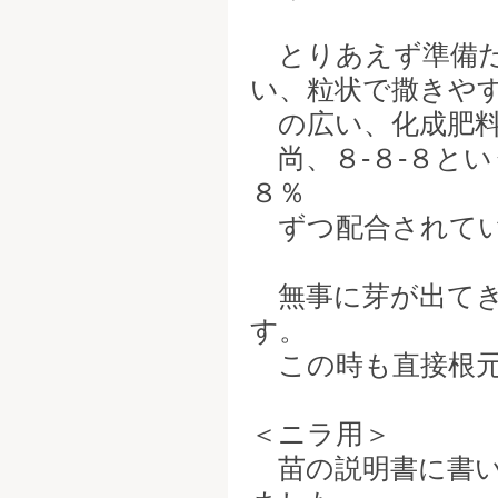
とりあえず準備だ
い、粒状で撒きや
の広い、化成肥料
尚、８-８-８と
８％
ずつ配合されてい
無事に芽が出てき
す。
この時も直接根元
＜ニラ用＞
苗の説明書に書い