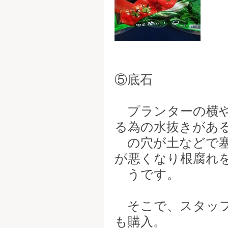
⑤底石
プランターの横や
る為の水抜きがあ
の穴が土などで塞
が悪くなり根腐れ
うです。
そこで、スタッフ
も購入。