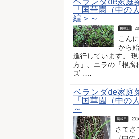
ベランダde家庭
「国華園（中の
編＞～
20
掲載日
こんに
から
進行しています。 
方」、ニラの「根腐
ズ .....
ベランダde家庭
「国華園（中の
～
201
掲載日
さてさ
（中の