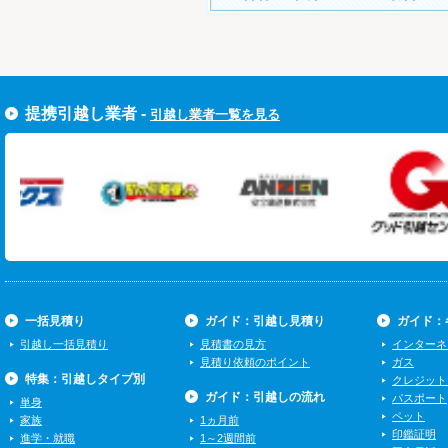
すぐ引越し一括見積りをする
提携引越し業者 -
引越し業者一覧を見る
一括見積り
ガイド：引越し見積り
ガイド：
引越し一括見積り
見積書の見方
インターネ
見積り依頼のポイント
ガス
特集：引越しタイプ別
クレジット
ガイド：引越しの流れ
パスポート
単身
ペット
家族
1ヵ月前
印鑑証明
進学・就職
1～2週間前