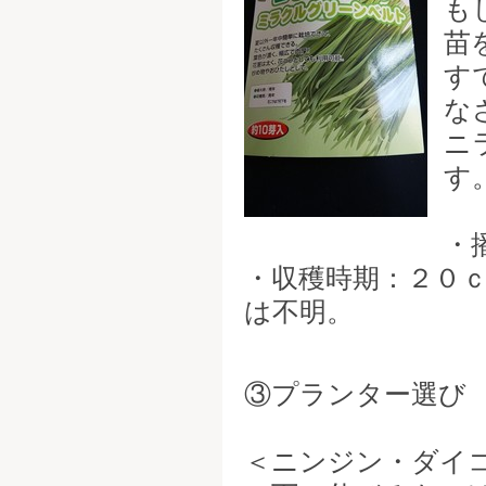
も
苗
す
な
ニ
す
・
・収穫時期：２０
は不明。
③プランター選び
＜ニンジン・ダイ