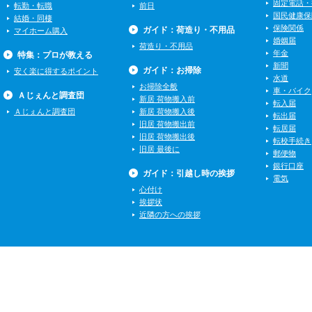
固定電話・
転勤・転職
前日
国民健康保
結婚・同棲
保険関係
ガイド：荷造り・不用品
マイホーム購入
婚姻届
荷造り・不用品
年金
特集：プロが教える
新聞
ガイド：お掃除
安く楽に得するポイント
水道
お掃除全般
車・バイク
Ａじぇんと調査団
新居 荷物搬入前
転入届
Ａじぇんと調査団
新居 荷物搬入後
転出届
旧居 荷物搬出前
転居届
旧居 荷物搬出後
転校手続き
旧居 最後に
郵便物
銀行口座
ガイド：引越し時の挨拶
電気
心付け
挨拶状
近隣の方への挨拶