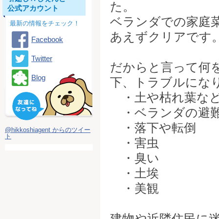
た。
公式アカウント
ベランダでの家庭
最新の情報をチェック！
あえずクリアです
Facebook
Twitter
だからと言って何
Blog
下、トラブルにな
・土や枯れ葉など
・ベランダの避
・落下や転倒
@hikkoshiagent からのツイー
ト
・害虫
・臭い
・土埃
・美観
建物や近隣住民に