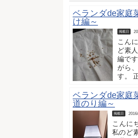
ベランダde家庭
け編～
20
掲載日
こんに
ど素人
編です
がら
す。 正
ベランダde家庭
道のり編～
2016
掲載日
こんに
私のど