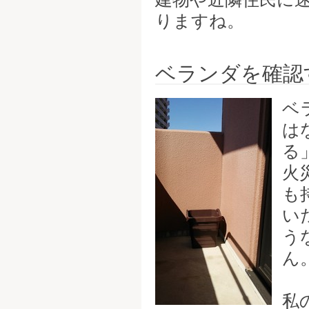
りますね。
ベランダを確認
ベ
は
る
火
も
い
う
ん
私