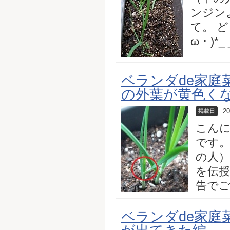
ンジン
て。 
ω・)*_ _
ベランダde家庭
の外葉が黄色く
20
掲載日
こん
です。
の人
を伝
告でござ
ベランダde家庭