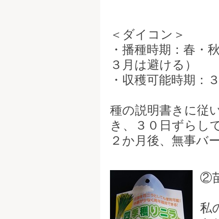
＜ダイコン＞
・播種時期：春・
３月は避ける）
・収穫可能時期：
種の説明書きに従
き、３０日ずらし
２か月後、無事バ
②
私