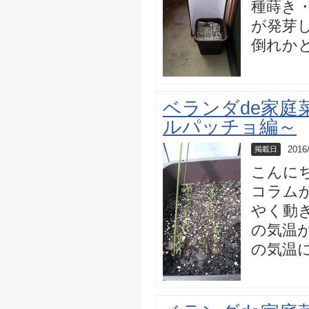
種蒔き
が発芽
倒れかと恐
ベランダde家庭
ルパッチョ編～
2016
掲載日
こんに
コラム
やく動
の気温
の気温に