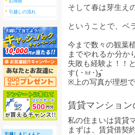
お掃除
そして春は芽生え
引越しの流れ
ということで、ベ
今まで数々の観葉
までやれるか分か
失敗も経験よ！！
す( ･ㅂ･)و ̑̑
※上の写真が理想
賃貸マンション
私の住まいは賃貸
まずは、賃貸借契
引越しＡじぇんと